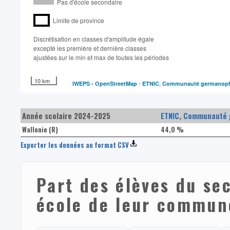
Pas d'école secondaire
Limite de province
Discrétisation en classes d'amplitude égale​
excepté les première et dernière classes
ajustées sur le min et max de toutes les périodes
10 km
-
,
IWEPS -
OpenStreetMap
ETNIC
Communauté germanopho
Année scolaire 2024-2025
ETNIC
,
Communauté g
Wallonie (R)
44,0 %
Exporter les données au format CSV
Part des élèves du se
école de leur commun