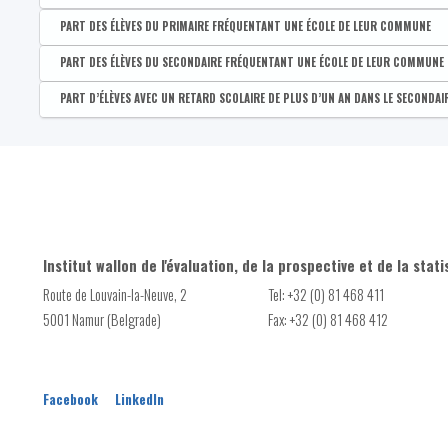
Nombre d'élèves inscrits dans le secondaire (par entité de sc
Disponible par :
Commune - Arrondissement - Province - Bassin EFE - Zone de pol
PART DES ÉLÈVES DU PRIMAIRE FRÉQUENTANT UNE ÉCOLE DE LEUR COMMUNE
Part des élèves du maternel fréquentant une école de leur 
Disponible par :
Commune - Arrondissement - Province - Bassin EFE - Zone de pol
PART DES ÉLÈVES DU SECONDAIRE FRÉQUENTANT UNE ÉCOLE DE LEUR COMMUNE
Part des élèves du primaire fréquentant une école de leur c
Disponible par :
Commune - Arrondissement - Province - Bassin EFE - Zone de pol
PART D’ÉLÈVES AVEC UN RETARD SCOLAIRE DE PLUS D’UN AN DANS LE SECONDAI
Part des élèves du secondaire fréquentant une école de leur
Disponible par :
Commune - Arrondissement - Province - Bassin EFE - Zone de pol
Part d'élèves du secondaire en retard
Institut wallon de l'évaluation, de la prospective et de la stati
Route de Louvain-la-Neuve, 2
Tel: +32 (0) 81 468 411
5001 Namur (Belgrade)
Fax: +32 (0) 81 468 412
Facebook
LinkedIn