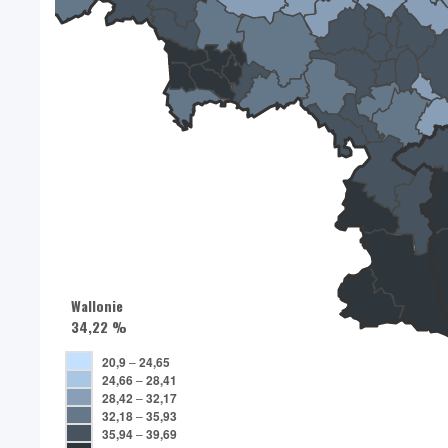
Wallonie
34,22 %
20,9
–
24,65
24,66
–
28,41
28,42
–
32,17
32,18
–
35,93
35,94
–
39,69