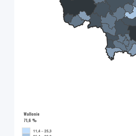
Wallonie
71,6 %
11,4
–
25,3