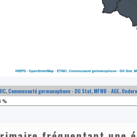
-
,
,
IWEPS -
OpenStreetMap
ETNIC
Communauté germanophone - DG Stat
M
NIC
,
Communauté germanophone - DG Stat
,
MFWB - AGE
,
Onderw
6 %
primaire fréquentant une é