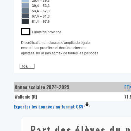
25,4
–
39,3
39,4
–
53,3
53,4
–
67,3
67,4
–
81,3
81,4
–
97,9
Limite de province
Discrétisation en classes d'amplitude égale​
excepté les première et dernière classes
ajustées sur le min et max de toutes les périodes
10 km
Année scolaire 2024-2025
ET
Wallonie (R)
71,
Exporter les données au format CSV
Part des élèves du 