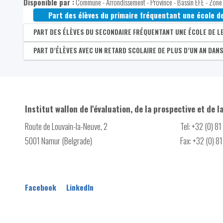
Disponible par :
Commune - Arrondissement - Province - Bassin EFE - Zone 
Part des élèves du maternel fréquentant une école 
Part des élèves du primaire fréquentant une école d
Part des femmes de 25-64 ans diplômées du secondair
PART DES ÉLÈVES DU SECONDAIRE FRÉQUENTANT UNE ÉCOLE DE 
Part des 25-64 ans diplômés du secondaire supérieu
Disponible par :
PART D’ÉLÈVES AVEC UN RETARD SCOLAIRE DE PLUS D’UN AN DAN
Commune - Arrondissement - Province - Bassin EFE - Zone 
Part des hommes de 25-64 ans diplômés du secondair
Part des élèves du secondaire fréquentant une écol
Part des femmes de 25-64 ans diplômées du secondai
Disponible par :
Commune - Arrondissement - Province - Bassin EFE - Zone 
Part d'élèves du secondaire en retard
Part des 25-64 ans diplômés de l'enseignement supér
Part des hommes de 25-64 ans diplômés de l'enseign
Institut wallon de l'évaluation, de la prospective et de l
Part des femmes de 25-64 ans diplômées de l'enseig
Route de Louvain-la-Neuve, 2
Tel: +32 (0) 8
5001 Namur (Belgrade)
Fax: +32 (0) 8
Facebook
LinkedIn