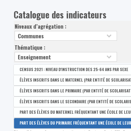
Catalogue des indicateurs
Niveaux d’agrégation :
Thématique :
CENSUS 2021 : NIVEAU D'INSTRUCTION DES 25-64 ANS PAR SEXE
Disponible par :
ÉLÈVES INSCRITS DANS LE MATERNEL (PAR ENTITÉ DE SCOLARISA
Commune - Arrondissement - Province - Bassin EFE - Zone 
Part des 25-64 ans ayant au plus un diplôme du prim
Disponible par :
ÉLÈVES INSCRITS DANS LE PRIMAIRE (PAR ENTITÉ DE SCOLARISAT
Commune - Arrondissement - Province - Bassin EFE - Zone 
Part des hommes de 25-64 ans ayant au plus un diplô
Nombre d'élèves inscrits dans le maternel (par entité 
Disponible par :
ÉLÈVES INSCRITS DANS LE SECONDAIRE (PAR ENTITÉ DE SCOLARI
Commune - Arrondissement - Province - Bassin EFE - Zone 
Part des femmes de 25-64 ans ayant au plus un diplô
Nombre d'élèves inscrits dans le primaire (par entité 
Disponible par :
PART DES ÉLÈVES DU MATERNEL FRÉQUENTANT UNE ÉCOLE DE LE
Commune - Arrondissement - Province - Bassin EFE - Zone 
Part des 25-64 ans diplômés du secondaire inférieur
Nombre d'élèves inscrits dans le secondaire (par entit
Disponible par :
PART DES ÉLÈVES DU PRIMAIRE FRÉQUENTANT UNE ÉCOLE DE LE
Commune - Arrondissement - Province - Bassin EFE - Zone 
Part des hommes de 25-64 ans diplômés du secondaire