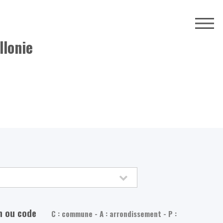
llonie
m ou code
C : commune - A : arrondissement - P :