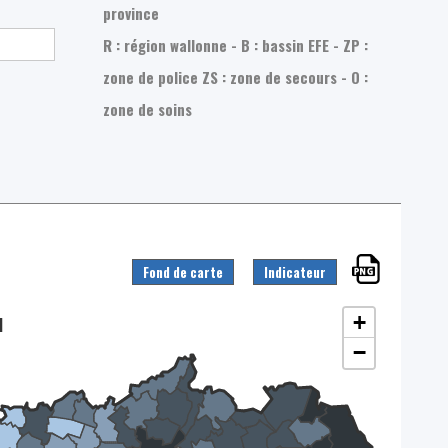
province
R : région wallonne - B : bassin EFE - ZP :
zone de police
ZS : zone de secours - O :
zone de soins
Fond de carte
Indicateur
+
]
−