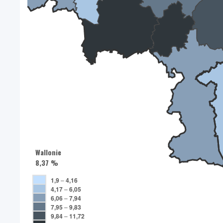
Wallonie
8,37 %
1,9
–
4,16
4,17
–
6,05
6,06
–
7,94
7,95
–
9,83
9,84
–
11,72