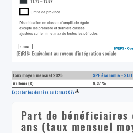
11,73
–
13,87
Limite de province
Discrétisation en classes d'amplitude égale​
excepté les première et dernière classes
ajustées sur le min et max de toutes les périodes
10 km
IWEPS -
Ope
(E)RIS: Equivalent au revenu d'intégration sociale
taux moyen mensuel 2025
SPF économie - Stat
Wallonie (R)
8,37 %
Exporter les données au format CSV
Part de bénéficiaires 
ans (taux mensuel moy