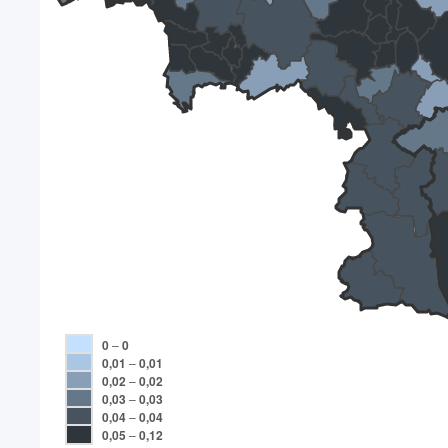
0
–
0
0,01
–
0,01
0,02
–
0,02
0,03
–
0,03
0,04
–
0,04
0,05
–
0,12