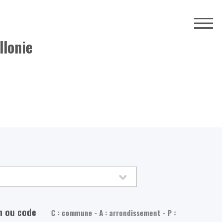
llonie
m ou code
C : commune - A : arrondissement - P :