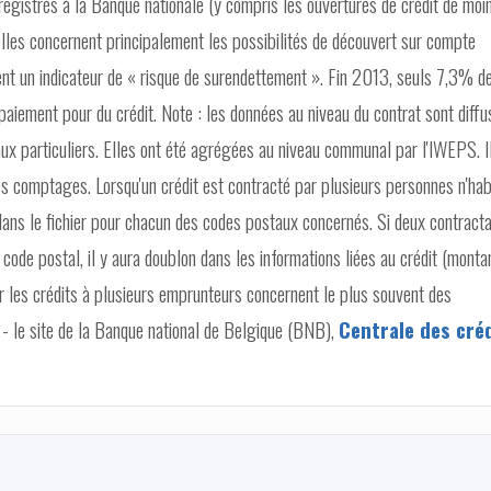
nregistrés à la Banque nationale (y compris les ouvertures de crédit de moi
les concernent principalement les possibilités de découvert sur compte
ent un indicateur de « risque de surendettement ». Fin 2013, seuls 7,3% d
paiement pour du crédit. Note : les données au niveau du contrat sont diff
 aux particuliers. Elles ont été agrégées au niveau communal par l'IWEPS. I
 comptages. Lorsqu'un crédit est contracté par plusieurs personnes n'hab
ans le fichier pour chacun des codes postaux concernés. Si deux contract
 postal, il y aura doublon dans les informations liées au crédit (montan
r les crédits à plusieurs emprunteurs concernent le plus souvent des
 - le site de la Banque national de Belgique (BNB),
Centrale des cré