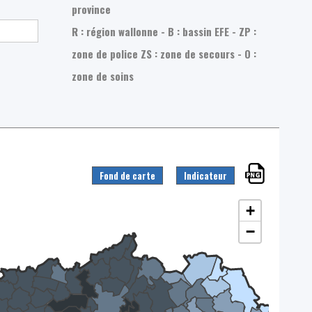
province
R : région wallonne - B : bassin EFE - ZP :
zone de police
ZS : zone de secours - O :
zone de soins
Fond de carte
Indicateur
+
−