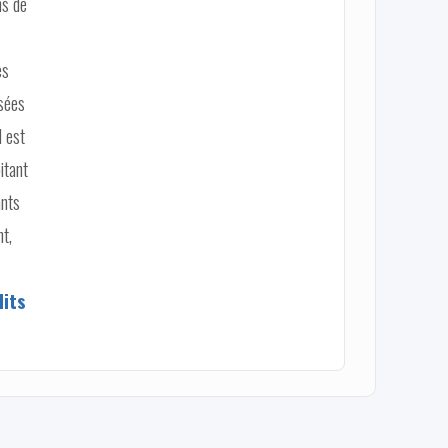
ns de
es
usées
l est
itant
ants
t,
dits