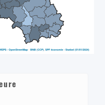
-
,
WEPS -
OpenStreetMap
BNB (CCP)
SPF économie - Statbel
(01/01/2024)
eure