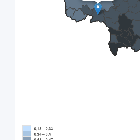
0,13
–
0,33
0,34
–
0,4
0,41
–
0,47