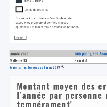
3 012
–
13 012
Limite de province
Discrétisation en classes d'amplitude égale​
excepté les première et dernière classes
ajustées sur le min et max de toutes les périodes
10 km
Année 2023
BNB (CCP)
,
SPF écon
Wallonie (R)
- euro(s)
Exporter les données au format CSV
Montant moyen des cr
l’année par personne 
tempérament'