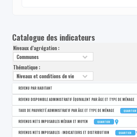
Catalogue des indicateurs
Niveaux d’agrégation :
Thématique :
REVENU PAR HABITANT
Disponible par :
Arrondissement - Province
REVENU DISPONIBLE ADMINISTRATIF ÉQUIVALENT PAR ÂGE ET TYPE DE MÉNAGE
Revenu disponible par habitant
Disponible par :
Commune - Arrondissement - Province - Quartier
TAUX DE PAUVRETÉ ADMINISTRATIF PAR ÂGE ET TYPE DE MÉNAGE
QUARTIER
Revenus primaires par habitant
Médian du revenu administratif disponible équivalent de la po
Disponible par :
Commune - Arrondissement - Province - Quartier
REVENUS NETS IMPOSABLES MÉDIAN ET MOYEN
QUARTIER
1er quartile du revenu administratif disponible équivalent de 
Taux de pauvreté administratif de la population
Disponible par :
Commune - Arrondissement - Province - Quartier
REVENUS NETS IMPOSABLES : INDICATEURS ET DISTRIBUTION
QUARTIER