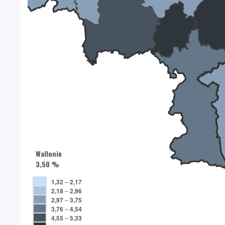
Wallonie
3,50 %
1,32
–
2,17
2,18
–
2,96
2,97
–
3,75
3,76
–
4,54
4,55
–
5,33