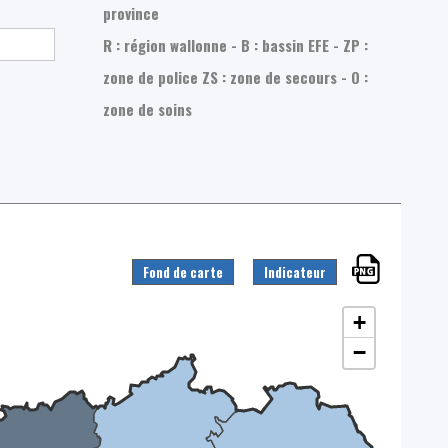
province
R : région wallonne - B : bassin EFE - ZP :
zone de police
ZS : zone de secours - O :
zone de soins
Fond de carte
Indicateur
+
−