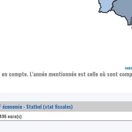
IWE
s en compte. L'année mentionnée est celle où sont compt
 économie - Statbel (stat fiscales)
496 euro(s)