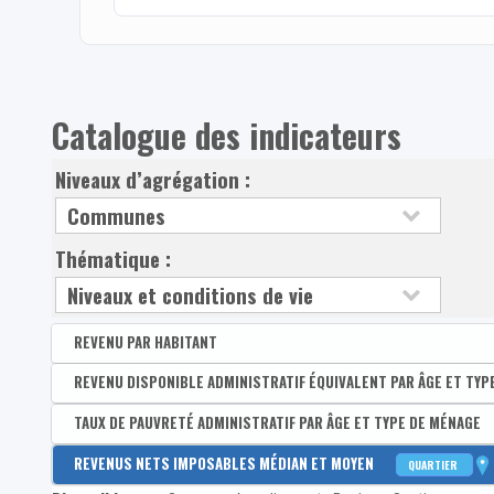
Catalogue des indicateurs
Niveaux d’agrégation :
Thématique :
REVENU PAR HABITANT
Disponible par :
REVENU DISPONIBLE ADMINISTRATIF ÉQUIVALENT PAR ÂGE ET TYP
Arrondissement - Province
Revenu disponible par habitant
Disponible par :
TAUX DE PAUVRETÉ ADMINISTRATIF PAR ÂGE ET TYPE DE MÉNAGE
Commune - Arrondissement - Province - Quartier
Revenus primaires par habitant
Médian du revenu administratif disponible équivalent 
Disponible par :
REVENUS NETS IMPOSABLES MÉDIAN ET MOYEN
Commune - Arrondissement - Province - Quartier
QUARTIER