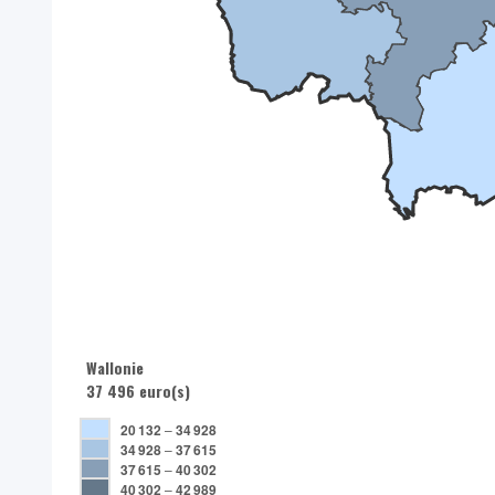
Wallonie
37 496 euro(s)
20 132
–
34 928
34 928
–
37 615
37 615
–
40 302
40 302
–
42 989