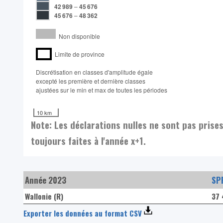
42 989
–
45 676
45 676
–
48 362
Non disponible
Limite de province
Discrétisation en classes d'amplitude égale​
excepté les première et dernière classes
ajustées sur le min et max de toutes les périodes
10 km
Note: Les déclarations nulles ne sont pas prise
toujours faites à l'année x+1.
Année 2023
SPF
Wallonie (R)
37 
Exporter les données au format CSV