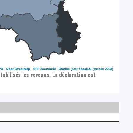
-
PS -
OpenStreetMap
SPF économie - Statbel (stat fiscales)
(Année 2023)
abilisés les revenus. La déclaration est