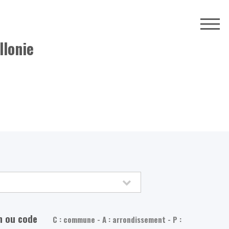
llonie
m ou code
C : commune - A : arrondissement - P :