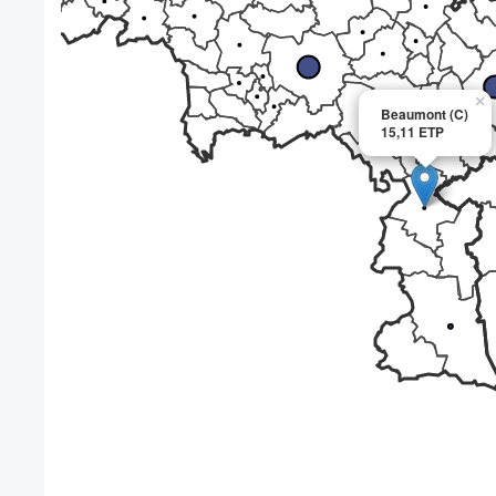
×
Beaumont (C)
15,11 ETP