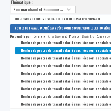
Thématique :
ENTREPRISES D’ÉCONOMIE SOCIALE SELON LEUR CLASSE D’IMPORTANCE
Disponible par :
Commune - Arrondissement - Province - Bassin EFE - Zone de pol
POSTES DE TRAVAIL SALARIÉ DANS L’ÉCONOMIE SOCIALE SELON LE LIEU DU SIÈGE P
Nombre d'entreprises d’économie sociale (siège principal)
Disponible par :
Commune - Arrondissement - Province - Bassin EFE - Zone de pol
Nombre d'entreprises d’économie sociale (siège principal) de 1
Nombre de postes de travail salarié dans l’économie sociale sel
Nombre d'entreprises d’économie sociale (siège principal) de 
Nombre de postes de travail salarié dans l’économie sociale
Nombre d'entreprises d’économie sociale (siège principal) de 1
Nombre de postes de travail salarié dans l’économie sociale 
Nombre d'entreprises d’économie sociale (siège principal) de 
Nombre de postes de travail salarié dans l’économie sociale 
Nombre d'entreprises d’économie sociale (siège principal) de 
Nombre de postes de travail salarié dans l’économie sociale 
Nombre de postes de travail salarié dans l’économie sociale
Nombre de postes de travail salarié dans l’économie sociale 
Nombre de postes de travail salarié dans l’économie sociale 
Nombre de postes de travail salarié dans l’économie sociale 