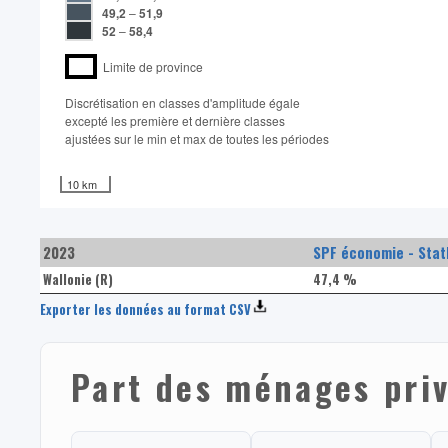
49,2
–
51,9
52
–
58,4
Limite de province
Discrétisation en classes d'amplitude égale​
excepté les première et dernière classes
ajustées sur le min et max de toutes les périodes
10 km
2023
SPF économie - Stat
Wallonie (R)
47,4 %
Exporter les données au format CSV
Part des ménages priv