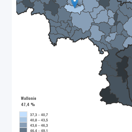
Wallonie
47,4 %
37,3
–
40,7
40,8
–
43,5
43,6
–
46,3
46,4
–
49,1