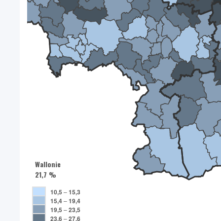
Wallonie
21,7 %
10,5
–
15,3
15,4
–
19,4
19,5
–
23,5
23,6
–
27,6