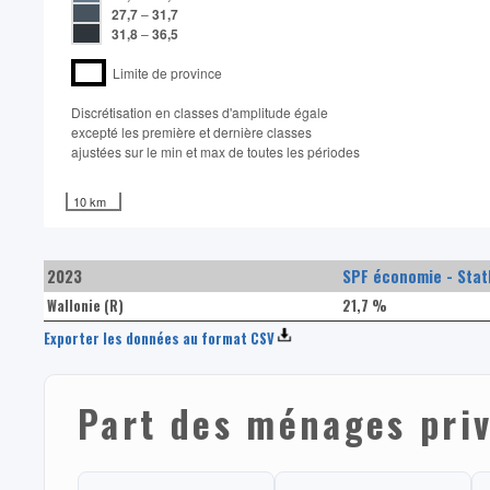
27,7
–
31,7
31,8
–
36,5
Limite de province
Discrétisation en classes d'amplitude égale​
excepté les première et dernière classes
ajustées sur le min et max de toutes les périodes
10 km
2023
SPF économie - Stat
Wallonie (R)
21,7 %
Exporter les données au format CSV
Part des ménages priv