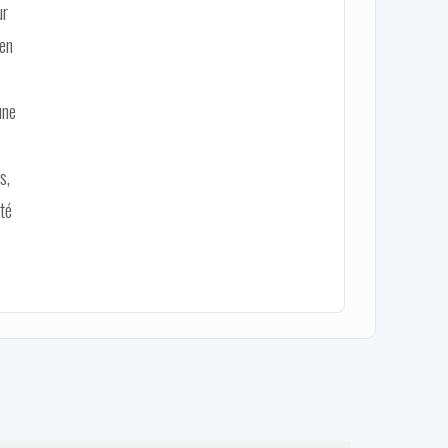
ur
 en
une
s,
ité