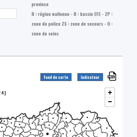
province
R : région wallonne - B : bassin EFE - ZP :
zone de police
ZS : zone de secours - O :
zone de soins
Fond de carte
Indicateur
+
24]
−