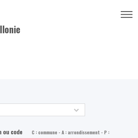
llonie
m ou code
C : commune - A : arrondissement - P :