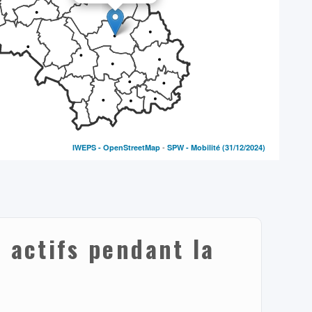
-
IWEPS -
OpenStreetMap
SPW - Mobilité
(31/12/2024)
 actifs pendant la