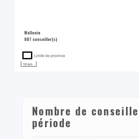
Wallonie
887 conseiller(s)
Limite de province
10 km
Nombre de conseille
période