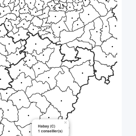
×
Habay (C)
1 conseiller(s)