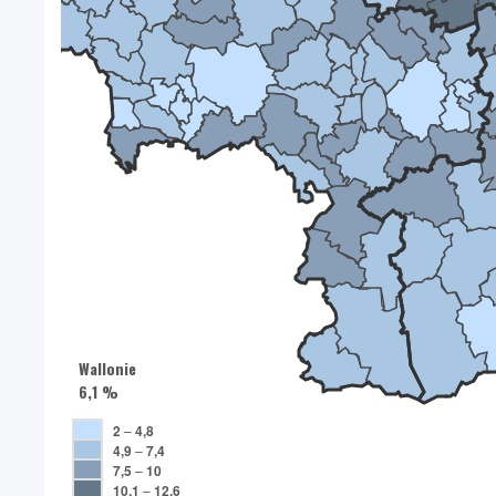
Wallonie
6,1 %
2
–
4,8
4,9
–
7,4
7,5
–
10
10,1
–
12,6