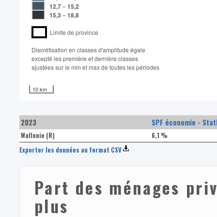
12,7
–
15,2
15,3
–
18,8
Limite de province
Discrétisation en classes d'amplitude égale​
excepté les première et dernière classes
ajustées sur le min et max de toutes les périodes
10 km
2023
SPF économie - Stat
Wallonie (R)
6,1 %
Exporter les données au format CSV
Part des ménages priv
plus