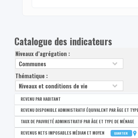
Catalogue des indicateurs
Niveaux d’agrégation :
Thématique :
REVENU PAR HABITANT
Disponible par :
REVENU DISPONIBLE ADMINISTRATIF ÉQUIVALENT PAR ÂGE ET TYP
Arrondissement - Province
Revenu disponible par habitant
Disponible par :
TAUX DE PAUVRETÉ ADMINISTRATIF PAR ÂGE ET TYPE DE MÉNAGE
Commune - Arrondissement - Province - Quartier
Revenus primaires par habitant
Médian du revenu administratif disponible équivalent 
Disponible par :
REVENUS NETS IMPOSABLES MÉDIAN ET MOYEN
Commune - Arrondissement - Province - Quartier
QUARTIER