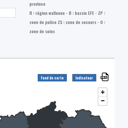
province
R : région wallonne - B : bassin EFE - ZP :
zone de police
ZS : zone de secours - O :
zone de soins
Fond de carte
Indicateur
+
−