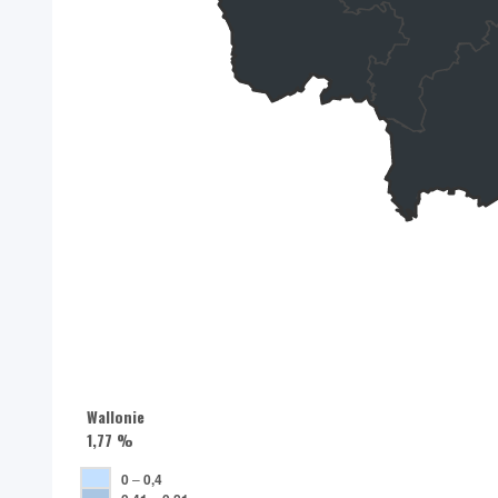
Wallonie
1,77 %
0
–
0,4