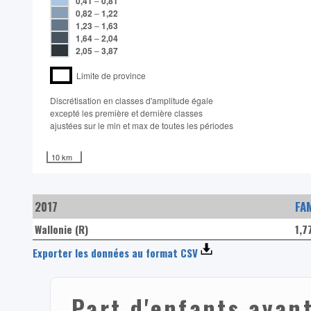
0,41
–
0,81
0,82
–
1,22
1,23
–
1,63
1,64
–
2,04
2,05
–
3,87
Limite de province
Discrétisation en classes d'amplitude égale​
excepté les première et dernière classes
ajustées sur le min et max de toutes les périodes
10 km
2017
FA
Wallonie (R)
1,7
Exporter les données au format CSV
Part d'enfants ayant