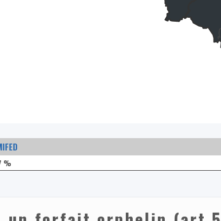
MIFED
7 %
 un forfait orphelin (art 