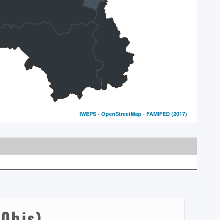
-
IWEPS -
OpenStreetMap
FAMIFED
(2017)
50bis)