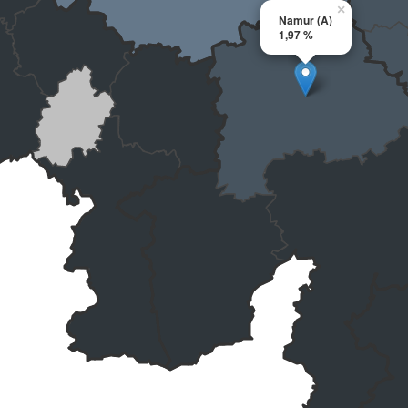
×
Namur (A)
1,97 %