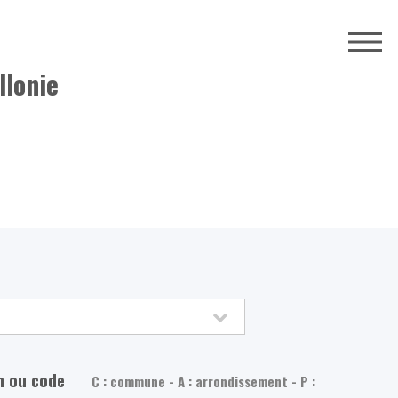
llonie
m ou code
C : commune - A : arrondissement - P :