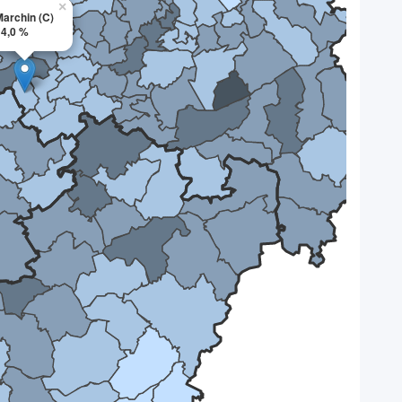
×
archin (C)
4,0 %