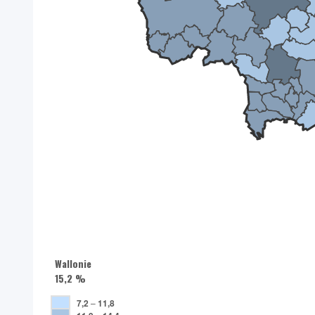
Wallonie
15,2 %
7,2
–
11,8