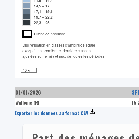
11,9
–
14,4
14,5
–
17
17,1
–
19,6
19,7
–
22,2
22,3
–
25
Limite de province
Discrétisation en classes d'amplitude égale​
excepté les première et dernière classes
ajustées sur le min et max de toutes les périodes
10 km
01/01/2026
SPF
Wallonie (R)
15,
Exporter les données au format CSV
Part des ménages de