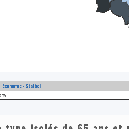
 économie - Statbel
2 %
 type isolés de 65 ans et 