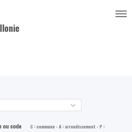
llonie
m ou code
C : commune - A : arrondissement - P :