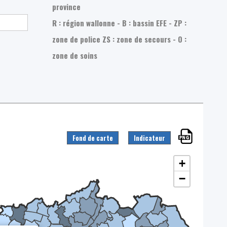
province
R : région wallonne - B : bassin EFE - ZP :
zone de police
ZS : zone de secours - O :
zone de soins
Fond de carte
Indicateur
+
−