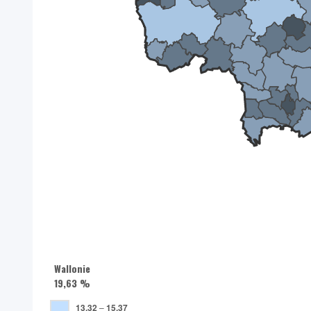
Wallonie
19,63 %
13,32
–
15,37