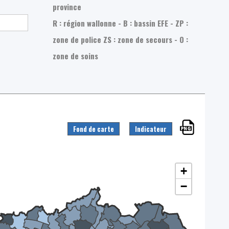
province
R : région wallonne - B : bassin EFE - ZP :
zone de police
ZS : zone de secours - O :
zone de soins
Fond de carte
Indicateur
+
−