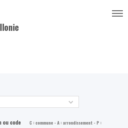
llonie
m ou code
C : commune - A : arrondissement - P :