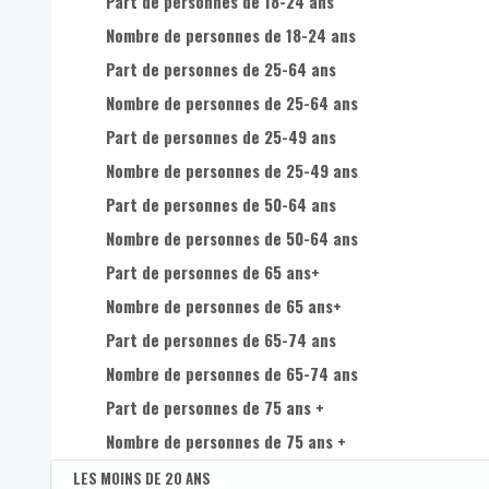
Part de personnes de 18-24 ans
Nombre de femmes de 50-64 ans dans la population t
Nombre de femmes de 10 à 14 ans
Nombre de personnes de 18-24 ans
Nombre de femmes de 65 ans + dans la population to
Nombre de femmes de 15 à 19 ans
Part de personnes de 25-64 ans
Nombre de femmes de 20 à 24 ans
Nombre de personnes de 25-64 ans
Part de personnes de 25-49 ans
Nombre de femmes de 25 à 29 ans
Nombre de personnes de 25-49 ans
Nombre de femmes de 30 à 34 ans
Part de personnes de 50-64 ans
Nombre de femmes de 35 à 39 ans
Nombre de personnes de 50-64 ans
Nombre de femmes de 40 à 44 ans
Part de personnes de 65 ans+
Nombre de femmes de 45 à 49 ans
Nombre de personnes de 65 ans+
Nombre de femmes de 50 à 54 ans
Part de personnes de 65-74 ans
Nombre de femmes de 55 à 59 ans
Nombre de personnes de 65-74 ans
Part de personnes de 75 ans +
Nombre de femmes de 60 à 64 ans
Nombre de personnes de 75 ans +
Nombre de femmes de 65 à 69 ans
LES MOINS DE 20 ANS
Nombre de femmes de 70 à 74 ans