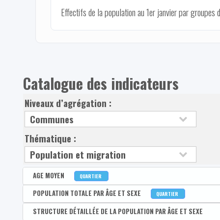
Effectifs de la population au 1er janvier par groupes 
Catalogue des indicateurs
Niveaux d’agrégation :
Thématique :
AGE MOYEN
QUARTIER
Disponible par :
POPULATION TOTALE PAR ÂGE ET SEXE
Commune - Arrondissement - Province - Bassin EFE - Zone d
QUARTIER
Age moyen de la population
Disponible par :
STRUCTURE DÉTAILLÉE DE LA POPULATION PAR ÂGE ET SEXE
Commune - Arrondissement - Province - Bassin EFE - Zone d