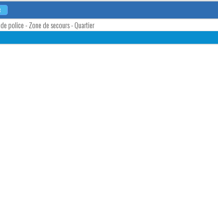
R
e police - Zone de secours - Quartier
ale
tale
tale
tale
ale
tale
otale
otale