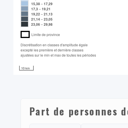
15,38
–
17,29
17,3
–
19,21
19,22
–
21,13
21,14
–
23,05
23,06
–
29,98
Limite de province
Discrétisation en classes d'amplitude égale​
excepté les première et dernière classes
ajustées sur le min et max de toutes les périodes
10 km
Part de personnes d