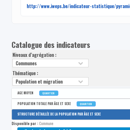
http://www.iweps.be/indicateur-statistique/pyram
Catalogue des indicateurs
Niveaux d’agrégation :
Thématique :
AGE MOYEN
QUARTIER
Disponible par :
Commune - Arrondissement - Province - Bassin EFE - Zone de poli
POPULATION TOTALE PAR ÂGE ET SEXE
QUARTIER
Age moyen de la population
Disponible par :
Commune - Arrondissement - Province - Bassin EFE - Zone de poli
STRUCTURE DÉTAILLÉE DE LA POPULATION PAR ÂGE ET SEXE
Population totale
Disponible par :
Commune