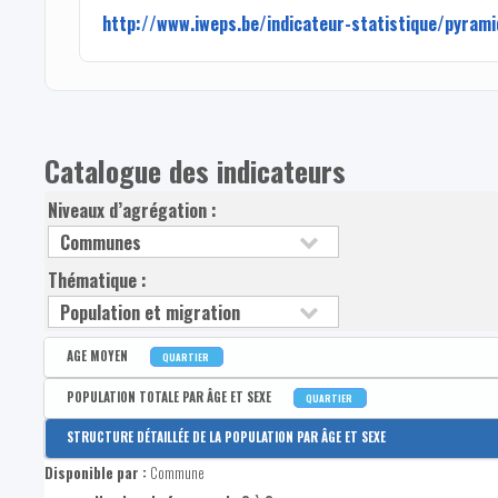
http://www.iweps.be/indicateur-statistique/pyram
Catalogue des indicateurs
Niveaux d’agrégation :
Thématique :
AGE MOYEN
QUARTIER
Disponible par :
Commune - Arrondissement - Province - Bassin EFE - Zone de poli
POPULATION TOTALE PAR ÂGE ET SEXE
QUARTIER
Age moyen de la population
Disponible par :
Commune - Arrondissement - Province - Bassin EFE - Zone de poli
STRUCTURE DÉTAILLÉE DE LA POPULATION PAR ÂGE ET SEXE
Population totale
Disponible par :
Commune