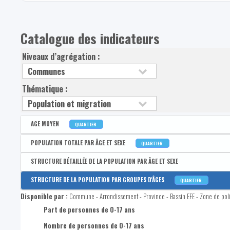
Catalogue des indicateurs
Niveaux d’agrégation :
Thématique :
AGE MOYEN
QUARTIER
Disponible par :
Commune - Arrondissement - Province - Bassin EFE - Zone de poli
POPULATION TOTALE PAR ÂGE ET SEXE
QUARTIER
Age moyen de la population
Disponible par :
Commune - Arrondissement - Province - Bassin EFE - Zone de poli
STRUCTURE DÉTAILLÉE DE LA POPULATION PAR ÂGE ET SEXE
Population totale
Disponible par :
Commune
STRUCTURE DE LA POPULATION PAR GROUPES D'ÂGES
QUARTIER
Nombre d'hommes dans la population totale
Nombre de femmes de 0 à 2 ans
Disponible par :
Commune - Arrondissement - Province - Bassin EFE - Zone de poli
Nombre de femmes dans la population totale
Nombre de femmes de 3 à 5 ans
Part de personnes de 0-17 ans
Part d'hommes dans la population totale
Nombre de femmes de 6 à 11 ans
Nombre de personnes de 0-17 ans