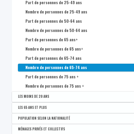
Nombre de femmes de 35 à 39 ans
Part de personnes de 25-49 ans
Nombre de femmes de 40 à 44 ans
Nombre de personnes de 25-49 ans
Nombre de femmes de 45 à 49 ans
Part de personnes de 50-64 ans
Nombre de femmes de 50 à 54 ans
Nombre de personnes de 50-64 ans
Nombre de femmes de 55 à 59 ans
Part de personnes de 65 ans+
Nombre de femmes de 60 à 64 ans
Nombre de personnes de 65 ans+
Nombre de femmes de 65 à 69 ans
Part de personnes de 65-74 ans
Nombre de femmes de 70 à 74 ans
Nombre de personnes de 65-74 ans
Nombre de femmes de 75 ans et plus
Part de personnes de 75 ans +
Nombre d'hommes de 0 à 4 ans
Nombre de personnes de 75 ans +
Nombre d'hommes de 5 à 9 ans
LES MOINS DE 20 ANS
Nombre d'hommes de 10 à 14 ans
Disponible par :
Commune - Arrondissement - Province - Bassin EFE - Zone de pol
LES 65 ANS ET PLUS
Nombre d'hommes de 15 à 19 ans
Part des moins de 20 ans
Disponible par :
Commune - Arrondissement - Province - Bassin EFE - Zone de pol
POPULATION SELON LA NATIONALITÉ
Nombre d'hommes de 20 à 24 ans
Part de 65 ans et plus
Disponible par :
Commune - Arrondissement - Province - Bassin EFE - Zone de pol
MÉNAGES PRIVÉS ET COLLECTIFS
Nombre d'hommes de 25 à 29 ans