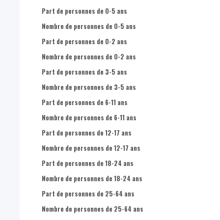
Part de femmes dans la population totale
Nombre de femmes de 12 à 17 ans
Part de personnes de 0-5 ans
Nombre d'hommes de 0-17 ans dans la population totale
Nombre de femmes de 18 à 29 ans
Nombre de personnes de 0-5 ans
Nombre d'hommes de 18-24 ans dans la population totale
Nombre d'hommes de 0 à 2 ans
Part de personnes de 0-2 ans
Nombre d'hommes de 25-49 ans dans la population totale
Nombre d'hommes de 3 à 5 ans
Nombre de personnes de 0-2 ans
Nombre d'hommes de 50-64 ans dans la population totale
Nombre d'hommes de 6 à 11 ans
Part de personnes de 3-5 ans
Nombre d'hommes de 65 ans + dans la population totale
Nombre d'hommes de 12 à 17 ans
Nombre de personnes de 3-5 ans
Nombre de femmes de 0-17 ans dans la population totale
Nombre d'hommes de 18 à 29 ans
Part de personnes de 6-11 ans
Nombre de femmes de 18-24 ans dans la population totale
Nombre de femmes de 0 à 4 ans
Nombre de personnes de 6-11 ans
Nombre de femmes de 25-49 ans dans la population totale
Nombre de femmes de 5 à 9 ans
Part de personnes de 12-17 ans
Nombre de femmes de 50-64 ans dans la population totale
Nombre de femmes de 10 à 14 ans
Nombre de personnes de 12-17 ans
Nombre de femmes de 65 ans + dans la population totale
Nombre de femmes de 15 à 19 ans
Part de personnes de 18-24 ans
Nombre de femmes de 20 à 24 ans
Nombre de personnes de 18-24 ans
Nombre de femmes de 25 à 29 ans
Part de personnes de 25-64 ans
Nombre de femmes de 30 à 34 ans
Nombre de personnes de 25-64 ans