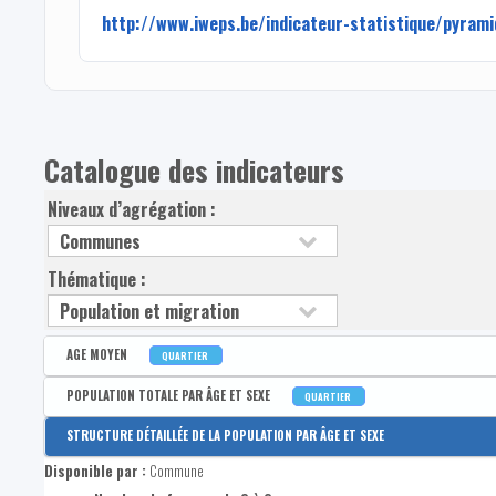
http://www.iweps.be/indicateur-statistique/pyram
Catalogue des indicateurs
Niveaux d’agrégation :
Thématique :
AGE MOYEN
QUARTIER
Disponible par :
Commune - Arrondissement - Province - Bassin EFE - Zone de poli
POPULATION TOTALE PAR ÂGE ET SEXE
QUARTIER
Age moyen de la population
Disponible par :
Commune - Arrondissement - Province - Bassin EFE - Zone de poli
STRUCTURE DÉTAILLÉE DE LA POPULATION PAR ÂGE ET SEXE
Population totale
Disponible par :
Commune