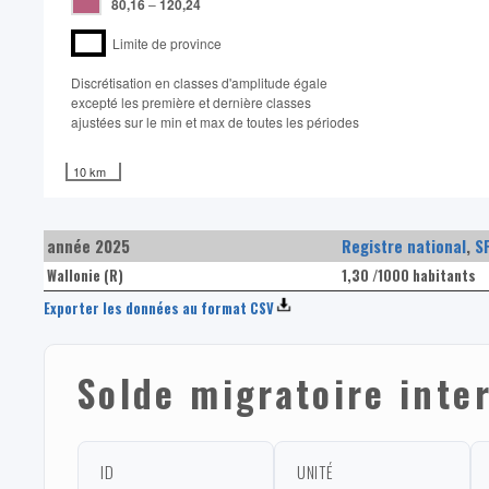
80,16
–
120,24
Limite de province
Discrétisation en classes d'amplitude égale​
excepté les première et dernière classes
ajustées sur le min et max de toutes les périodes
10 km
année 2025
Registre national
,
S
Wallonie (R)
1,30 /1000 habitants
Exporter les données au format CSV
Solde migratoire inte
ID
UNITÉ