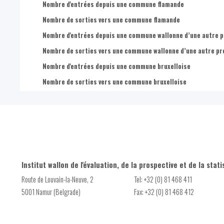
Nombre de femmes de 60 à 64 ans
Nombre d'entrées depuis une commune flamande
Nombre de personnes de 65 ans+
Nombre de femmes de 65 à 69 ans
Nombre de sorties vers une commune flamande
Part de personnes de 65-74 ans
Nombre de femmes de 70 à 74 ans
Nombre d'entrées depuis une commune wallonne d’une autre p
Nombre de personnes de 65-74 ans
Nombre de femmes de 75 ans et plus
Nombre de sorties vers une commune wallonne d’une autre pr
Part de personnes de 75 ans +
Nombre d'hommes de 0 à 4 ans
Nombre d'entrées depuis une commune bruxelloise
Nombre de personnes de 75 ans +
Nombre d'hommes de 5 à 9 ans
Nombre de sorties vers une commune bruxelloise
Nombre d'hommes de 10 à 14 ans
Nombre d'hommes de 15 à 19 ans
Nombre d'hommes de 20 à 24 ans
Nombre d'hommes de 25 à 29 ans
Nombre d'hommes de 30 à 34 ans
Institut wallon de l'évaluation, de la prospective et de la stati
Nombre d'hommes de 35 à 39 ans
Route de Louvain-la-Neuve, 2
Tel: +32 (0) 81 468 411
Nombre d'hommes de 40 à 44 ans
5001 Namur (Belgrade)
Fax: +32 (0) 81 468 412
Nombre d'hommes de 45 à 49 ans
Nombre d'hommes de 50 à 54 ans