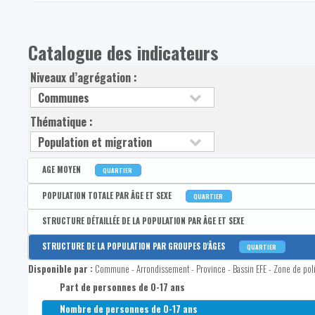
Catalogue des indicateurs
Niveaux d’agrégation :
Thématique :
AGE MOYEN
QUARTIER
Disponible par :
Commune - Arrondissement - Province - Bassin EFE - Zone de poli
POPULATION TOTALE PAR ÂGE ET SEXE
QUARTIER
Age moyen de la population
Disponible par :
Commune - Arrondissement - Province - Bassin EFE - Zone de poli
STRUCTURE DÉTAILLÉE DE LA POPULATION PAR ÂGE ET SEXE
Population totale
Disponible par :
Commune
STRUCTURE DE LA POPULATION PAR GROUPES D'ÂGES
QUARTIER
Nombre d'hommes dans la population totale
Nombre de femmes de 0 à 2 ans
Disponible par :
Commune - Arrondissement - Province - Bassin EFE - Zone de poli
Nombre de femmes dans la population totale
Nombre de femmes de 3 à 5 ans
Part de personnes de 0-17 ans
Part d'hommes dans la population totale
Nombre de femmes de 6 à 11 ans
Nombre de personnes de 0-17 ans