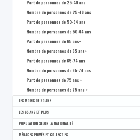
Nombre de femmes de 35 à 39 ans
Part de personnes de 25-49 ans
Nombre de femmes de 40 à 44 ans
Nombre de personnes de 25-49 ans
Nombre de femmes de 45 à 49 ans
Part de personnes de 50-64 ans
Nombre de femmes de 50 à 54 ans
Nombre de personnes de 50-64 ans
Nombre de femmes de 55 à 59 ans
Part de personnes de 65 ans+
Nombre de femmes de 60 à 64 ans
Nombre de personnes de 65 ans+
Nombre de femmes de 65 à 69 ans
Part de personnes de 65-74 ans
Nombre de femmes de 70 à 74 ans
Nombre de personnes de 65-74 ans
Nombre de femmes de 75 ans et plus
Part de personnes de 75 ans +
Nombre d'hommes de 0 à 4 ans
Nombre de personnes de 75 ans +
Nombre d'hommes de 5 à 9 ans
LES MOINS DE 20 ANS
Nombre d'hommes de 10 à 14 ans
Disponible par :
Commune - Arrondissement - Province - Bassin EFE - Zone de pol
LES 65 ANS ET PLUS
Nombre d'hommes de 15 à 19 ans
Part des moins de 20 ans
Disponible par :
Commune - Arrondissement - Province - Bassin EFE - Zone de pol
POPULATION SELON LA NATIONALITÉ
Nombre d'hommes de 20 à 24 ans
Part de 65 ans et plus
Disponible par :
Commune - Arrondissement - Province - Bassin EFE - Zone de pol
MÉNAGES PRIVÉS ET COLLECTIFS
Nombre d'hommes de 25 à 29 ans