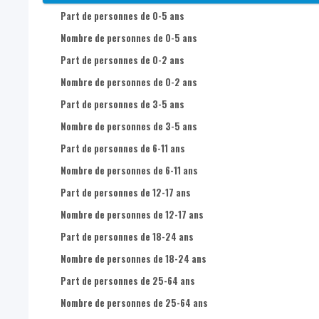
Part de femmes dans la population totale
Nombre de femmes de 12 à 17 ans
Part de personnes de 0-5 ans
Nombre d'hommes de 0-17 ans dans la population totale
Nombre de femmes de 18 à 29 ans
Nombre de personnes de 0-5 ans
Nombre d'hommes de 18-24 ans dans la population totale
Nombre d'hommes de 0 à 2 ans
Part de personnes de 0-2 ans
Nombre d'hommes de 25-49 ans dans la population totale
Nombre d'hommes de 3 à 5 ans
Nombre de personnes de 0-2 ans
Nombre d'hommes de 50-64 ans dans la population totale
Nombre d'hommes de 6 à 11 ans
Part de personnes de 3-5 ans
Nombre d'hommes de 65 ans + dans la population totale
Nombre d'hommes de 12 à 17 ans
Nombre de personnes de 3-5 ans
Nombre de femmes de 0-17 ans dans la population totale
Nombre d'hommes de 18 à 29 ans
Part de personnes de 6-11 ans
Nombre de femmes de 18-24 ans dans la population totale
Nombre de femmes de 0 à 4 ans
Nombre de personnes de 6-11 ans
Nombre de femmes de 25-49 ans dans la population totale
Nombre de femmes de 5 à 9 ans
Part de personnes de 12-17 ans
Nombre de femmes de 50-64 ans dans la population totale
Nombre de femmes de 10 à 14 ans
Nombre de personnes de 12-17 ans
Nombre de femmes de 65 ans + dans la population totale
Nombre de femmes de 15 à 19 ans
Part de personnes de 18-24 ans
Nombre de femmes de 20 à 24 ans
Nombre de personnes de 18-24 ans
Nombre de femmes de 25 à 29 ans
Part de personnes de 25-64 ans
Nombre de femmes de 30 à 34 ans
Nombre de personnes de 25-64 ans