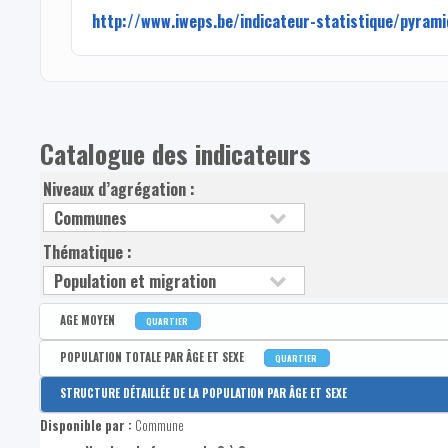
http://www.iweps.be/indicateur-statistique/pyram
Catalogue des indicateurs
Niveaux d’agrégation :
Thématique :
AGE MOYEN
QUARTIER
Disponible par :
Commune - Arrondissement - Province - Bassin EFE - Zone de poli
POPULATION TOTALE PAR ÂGE ET SEXE
QUARTIER
Age moyen de la population
Disponible par :
Commune - Arrondissement - Province - Bassin EFE - Zone de poli
STRUCTURE DÉTAILLÉE DE LA POPULATION PAR ÂGE ET SEXE
Population totale
Disponible par :
Commune