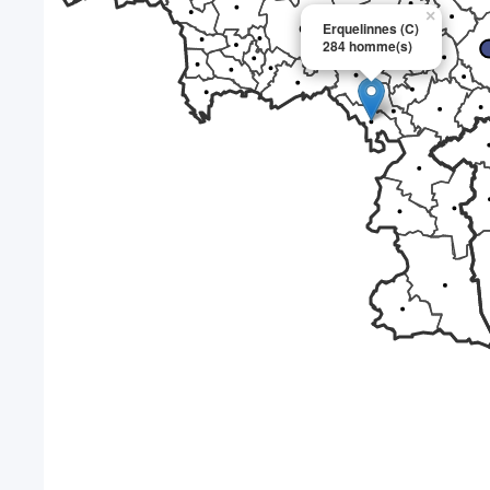
×
Erquelinnes (C)
284 homme(s)