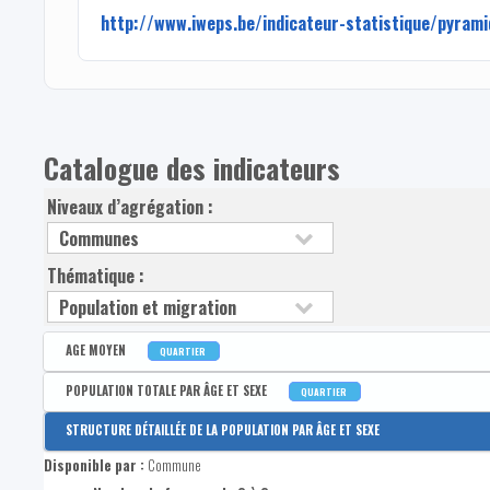
http://www.iweps.be/indicateur-statistique/pyram
Catalogue des indicateurs
Niveaux d’agrégation :
Thématique :
AGE MOYEN
QUARTIER
Disponible par :
Commune - Arrondissement - Province - Bassin EFE - Zone de poli
POPULATION TOTALE PAR ÂGE ET SEXE
QUARTIER
Age moyen de la population
Disponible par :
Commune - Arrondissement - Province - Bassin EFE - Zone de poli
STRUCTURE DÉTAILLÉE DE LA POPULATION PAR ÂGE ET SEXE
Population totale
Disponible par :
Commune