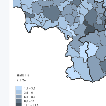
Wallonie
7,9 %
1,1
–
3,5
3,6
–
6
6,1
–
8,5
8,6
–
11
11,1
–
13,5