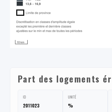
13,6
–
16,9
Limite de province
Discrétisation en classes d'amplitude égale​
excepté les première et dernière classes
ajustées sur le min et max de toutes les périodes
10 km
Part des logements ér
ID
UNITÉ
2011023
%