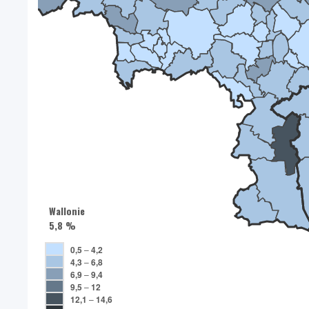
Wallonie
5,8 %
0,5
–
4,2
4,3
–
6,8
6,9
–
9,4
9,5
–
12
12,1
–
14,6