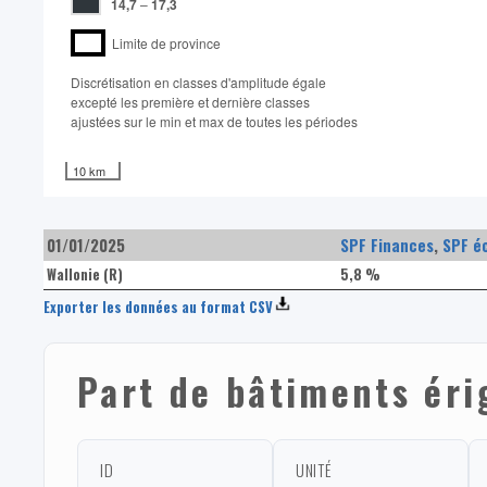
14,7
–
17,3
Limite de province
Discrétisation en classes d'amplitude égale​
excepté les première et dernière classes
ajustées sur le min et max de toutes les périodes
10 km
01/01/2025
SPF Finances
,
SPF é
Wallonie (R)
5,8 %
Exporter les données au format CSV
Part de bâtiments éri
ID
UNITÉ