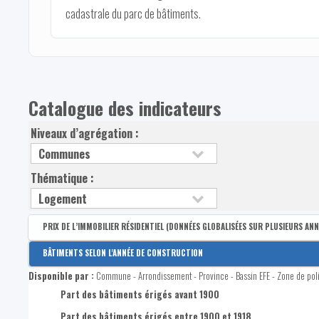
cadastrale du parc de bâtiments.
Catalogue des indicateurs
Niveaux d’agrégation :
Thématique :
PRIX DE L’IMMOBILIER RÉSIDENTIEL (DONNÉES GLOBALISÉES SUR PLUSIEURS ANN
Disponible par :
Commune - Arrondissement - Province - Quartier
BÂTIMENTS SELON L'ANNÉE DE CONSTRUCTION
Prix médian tous logements confondus
Disponible par :
Commune - Arrondissement - Province - Bassin EFE - Zone de pol
Prix médian des appartements
Part des bâtiments érigés avant 1900
Prix médian des maisons (tous types confondus)
Part des bâtiments érigés entre 1900 et 1918