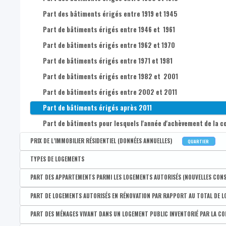
Prix médian des maisons 2 ou 3 façades
Part des bâtiments érigés entre 1919 et 1945
Prix médian des maisons 4 façades
Part de bâtiments érigés entre 1946 et 1961
Premier quartile du prix tous logements confondus
Part de bâtiments érigés entre 1962 et 1970
Premier quartile du prix des appartements
Part de bâtiments érigés entre 1971 et 1981
Premier quartile du prix des maisons (tous types confondus)
Part de bâtiments érigés entre 1982 et 2001
Premier quartile du prix des maisons 2 ou 3 façades
Part de bâtiments érigés entre 2002 et 2011
Premier quartile du prix des maisons 4 façades
Part de bâtiments érigés après 2011
Troisième quartile du prix tous logements confondus
Part de bâtiments pour lesquels l'année d'achèvement de la co
Troisième quartile du prix des appartements
PRIX DE L’IMMOBILIER RÉSIDENTIEL (DONNÉES ANNUELLES)
QUARTIER
Troisième quartile du prix des maisons (tous types confondus
Disponible par :
Commune - Arrondissement - Province - Quartier
TYPES DE LOGEMENTS
Troisième quartile du prix des maisons 2 ou 3 façades
Prix médian tous logements confondus
Disponible par :
Commune - Arrondissement - Province - Bassin EFE - Zone de pol
PART DES APPARTEMENTS PARMI LES LOGEMENTS AUTORISÉS (NOUVELLES CON
Troisième quartile du prix des maisons 4 façades
Prix médian des appartements
Part de buildings et immeubles à appartements parmi les lo
Disponible par :
Commune - Arrondissement - Province - Bassin EFE - Zone de pol
PART DE LOGEMENTS AUTORISÉS EN RÉNOVATION PAR RAPPORT AU TOTAL DE 
Nombre de transactions tous logements confondus
Prix médian des maisons (tous types confondus)
Part de maisons de type fermés parmi les logements
Part d'appartements parmi les logements autorisés (nouvelle
Disponible par :
Commune - Arrondissement - Province - Bassin EFE - Zone de pol
PART DES MÉNAGES VIVANT DANS UN LOGEMENT PUBLIC INVENTORIÉ PAR LA 
Nombre de transactions des appartements
Prix médian des maisons 2 ou 3 façades
Part de maisons de type demi-fermé s parmi les logements