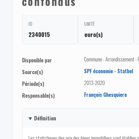
confondus
ID
UNITÉ
2340015
euro(s)
Commune - Arrondissement - 
Disponible par
SPF économie - Statbel
Source(s)
2013-2020
Période(s)
François Ghesquiere
Responsable(s)
Définition
Les statistiques des prix des biens immobiliers sont établies 