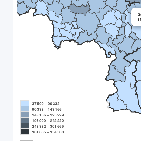
G
1
37 500
–
90 333
90 333
–
143 166
143 166
–
195 999
195 999
–
248 832
248 832
–
301 665
301 665
–
354 500