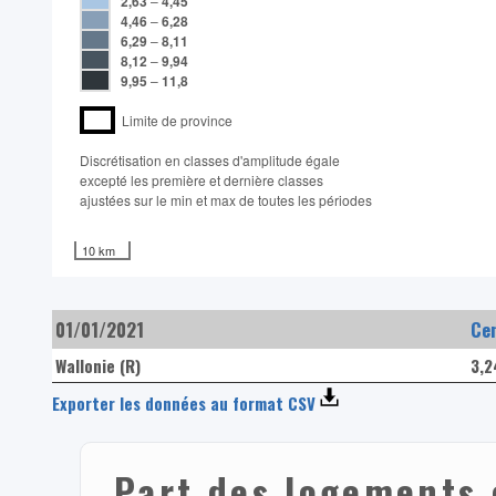
2,63
–
4,45
4,46
–
6,28
6,29
–
8,11
8,12
–
9,94
9,95
–
11,8
Limite de province
Discrétisation en classes d'amplitude égale​
excepté les première et dernière classes
ajustées sur le min et max de toutes les périodes
10 km
01/01/2021
Ce
Wallonie (R)
3,
Exporter les données au format CSV
Part des logements 