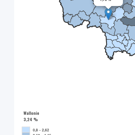
Wallonie
3,24 %
0,8
–
2,62