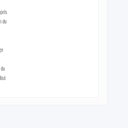
epris
n du
ge
 du
lisé