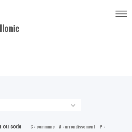
llonie
m ou code
C : commune - A : arrondissement - P :