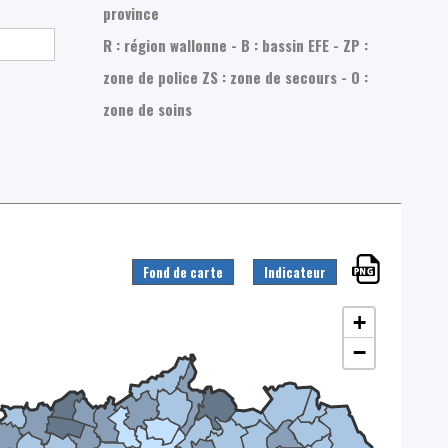
province
R : région wallonne - B : bassin EFE - ZP :
zone de police
ZS : zone de secours - O :
zone de soins
Fond de carte
Indicateur
+
−