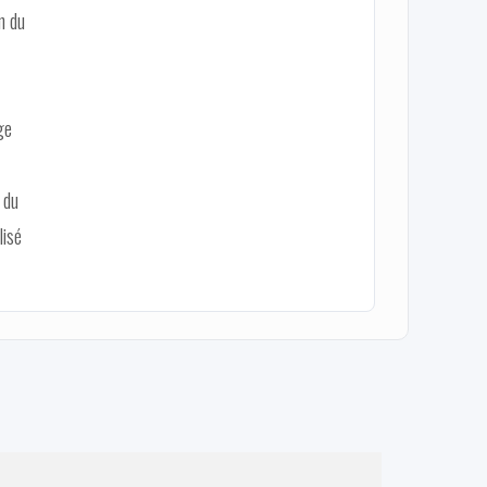
n du
ge
 du
lisé