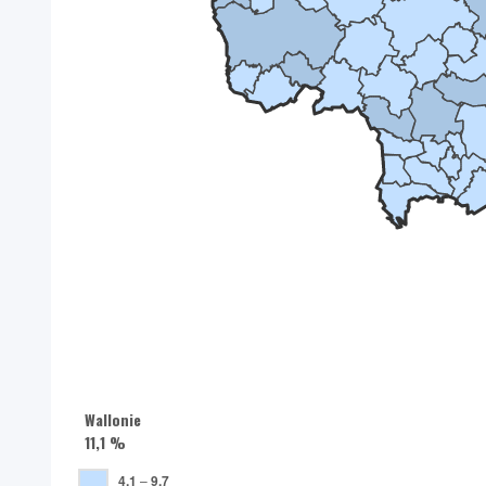
Wallonie
11,1 %
4,1
–
9,7