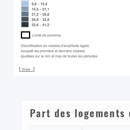
9,8
–
15,4
15,5
–
21,1
21,2
–
26,8
26,9
–
32,5
32,6
–
41,2
Limite de province
Discrétisation en classes d'amplitude égale​
excepté les première et dernière classes
ajustées sur le min et max de toutes les périodes
10 km
Part des logements 