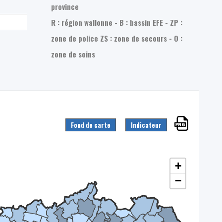
province
R : région wallonne - B : bassin EFE - ZP :
zone de police
ZS : zone de secours - O :
zone de soins
Fond de carte
Indicateur
+
−