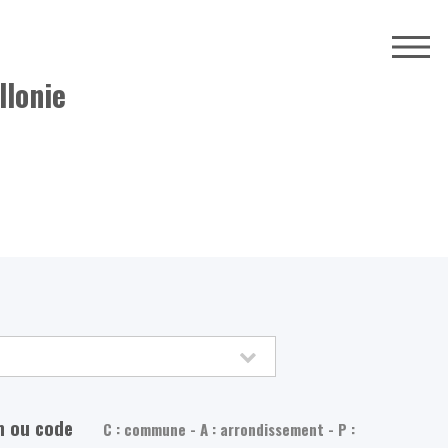
llonie
m ou code
C : commune - A : arrondissement - P :