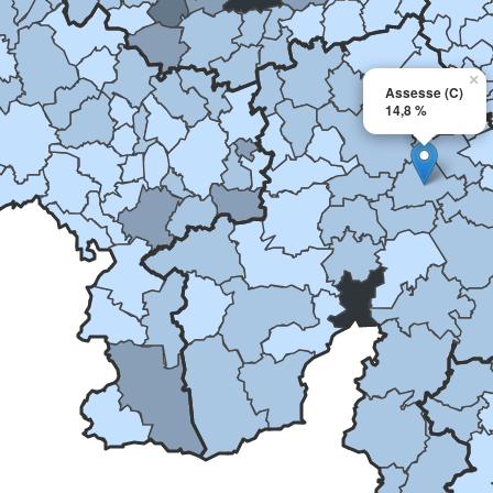
×
Assesse (C)
14,8 %