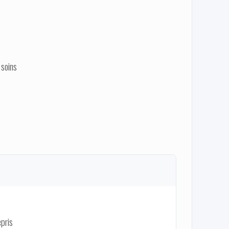
 soins
epris