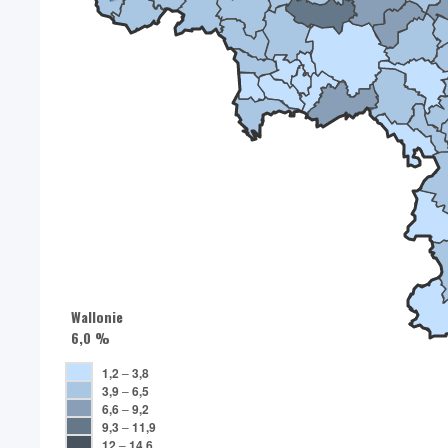
Wallonie
6,0 %
1,2
–
3,8
3,9
–
6,5
6,6
–
9,2
9,3
–
11,9
12
–
14,6