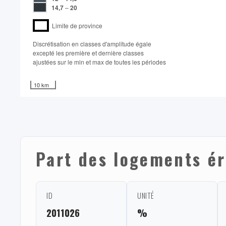
14,7
–
20
Limite de province
Discrétisation en classes d'amplitude égale​
excepté les première et dernière classes
ajustées sur le min et max de toutes les périodes
10 km
Part des logements ér
ID
UNITÉ
2011026
%