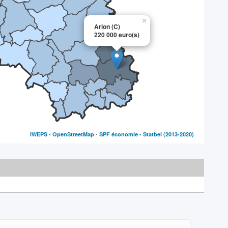
×
Arlon (C)
220 000 euro(s)
-
IWEPS -
OpenStreetMap
SPF économie - Statbel
(2013-2020)