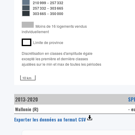
210 999
–
257 332
257 332
–
303 665
303 665
–
350 000
Moins de 16 logements vendus
individuellement
Limite de province
Discrétisation en classes d'amplitude égale​
excepté les première et dernière classes
ajustées sur le min et max de toutes les périodes
10 km
2013-2020
SPF
Wallonie (R)
- e
Exporter les données au format CSV