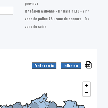
province
R : région wallonne - B : bassin EFE - ZP :
zone de police
ZS : zone de secours - O :
zone de soins
Fond de carte
Indicateur
+
−