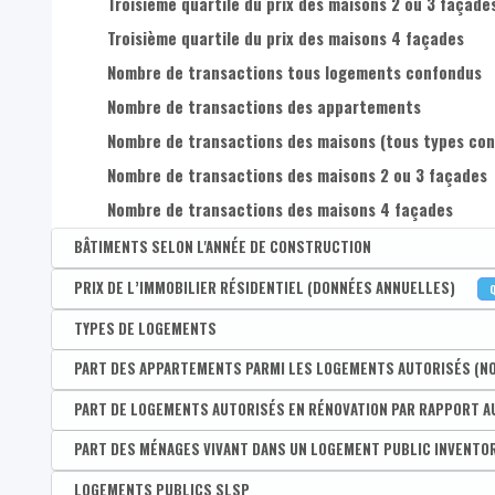
Troisième quartile du prix des maisons 2 ou 3 façade
Troisième quartile du prix des maisons 4 façades
Nombre de transactions tous logements confondus
Nombre de transactions des appartements
Nombre de transactions des maisons (tous types con
Nombre de transactions des maisons 2 ou 3 façades
Nombre de transactions des maisons 4 façades
BÂTIMENTS SELON L'ANNÉE DE CONSTRUCTION
Disponible par :
PRIX DE L’IMMOBILIER RÉSIDENTIEL (DONNÉES ANNUELLES)
Commune - Arrondissement - Province - Bassin EFE - Zone 
Part des bâtiments érigés avant 1900
Disponible par :
TYPES DE LOGEMENTS
Commune - Arrondissement - Province - Quartier
Part des bâtiments érigés entre 1900 et 1918
Prix médian tous logements confondus
Disponible par :
PART DES APPARTEMENTS PARMI LES LOGEMENTS AUTORISÉS (N
Commune - Arrondissement - Province - Bassin EFE - Zone 
Part des bâtiments érigés entre 1919 et 1945
Prix médian des appartements
Part de buildings et immeubles à appartements parmi
Disponible par :
PART DE LOGEMENTS AUTORISÉS EN RÉNOVATION PAR RAPPORT A
Commune - Arrondissement - Province - Bassin EFE - Zone 
Part de bâtiments érigés entre 1946 et 1961
Prix médian des maisons (tous types confondus)
Part de maisons de type fermés parmi les logements
Part d'appartements parmi les logements autorisés (n
Disponible par :
PART DES MÉNAGES VIVANT DANS UN LOGEMENT PUBLIC INVENTO
Commune - Arrondissement - Province - Bassin EFE - Zone 
Part de bâtiments érigés entre 1962 et 1970
Prix médian des maisons 2 ou 3 façades
Part de maisons de type demi-fermé s parmi les log
Part de logements autorisés en rénovation par rappor
Disponible par :
LOGEMENTS PUBLICS SLSP
Commune