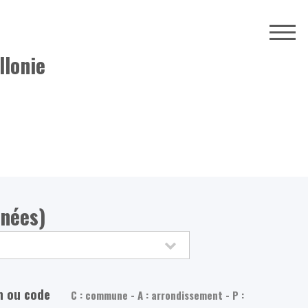
llonie
nnées)
m ou code
C : commune - A : arrondissement - P :