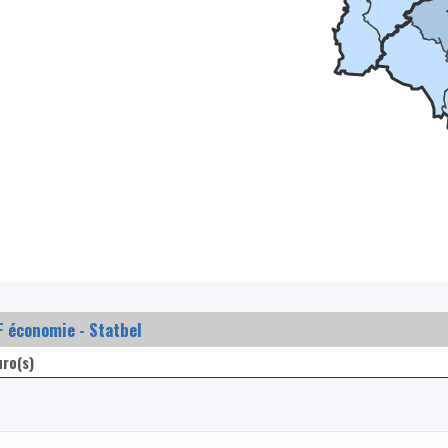
 économie - Statbel
uro(s)