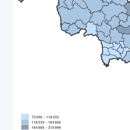
72 000
–
118 333
118 333
–
164 666
164 666
–
210 999