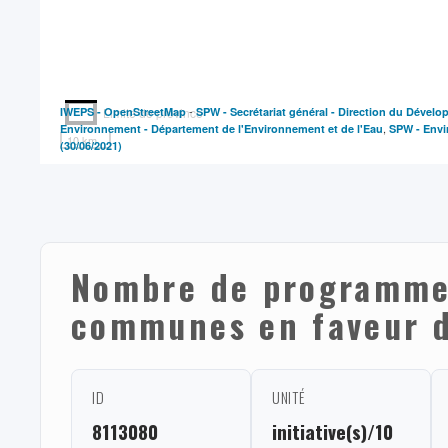
-
IWEPS -
Limite de province
OpenStreetMap
SPW - Secrétariat général - Direction du Dével
,
Environnement - Département de l'Environnement et de l'Eau
SPW - Envir
10 km
(30/06/2021)
Nombre de programme(
communes en faveur d
ID
UNITÉ
8113080
initiative(s)/10