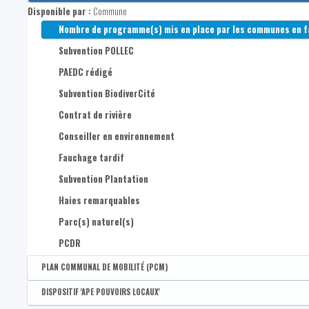
Liste des priorités du PSSP
Disponible par :
Commune
Nombre de programme(s) mis en place par les communes en fa
Subvention POLLEC
PAEDC rédigé
Subvention BiodiverCité
Contrat de rivière
Conseiller en environnement
Fauchage tardif
Subvention Plantation
Haies remarquables
Parc(s) naturel(s)
PCDR
PLAN COMMUNAL DE MOBILITÉ (PCM)
Disponible par :
Commune
DISPOSITIF 'APE POUVOIRS LOCAUX'