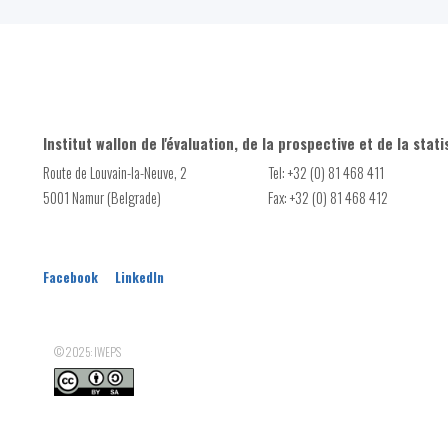
Présence d'un Plan communal de mobilité (PCM)
Disponible par :
Commune - Arrondissement - Province - Bassin EFE - Zone de pol
Nombre de projets soutenus par le dispositif 'APE Pouvoirs lo
Nombre d'employeurs bénéficiaires du dispositif 'APE Pouvoirs 
Nombre de Points octroyés par le dispositif 'APE Pouvoirs loca
Institut wallon de l'évaluation, de la prospective et de la stati
Route de Louvain-la-Neuve, 2
Tel: +32 (0) 81 468 411
5001 Namur (Belgrade)
Fax: +32 (0) 81 468 412
Facebook
LinkedIn
© 2025: IWEPS