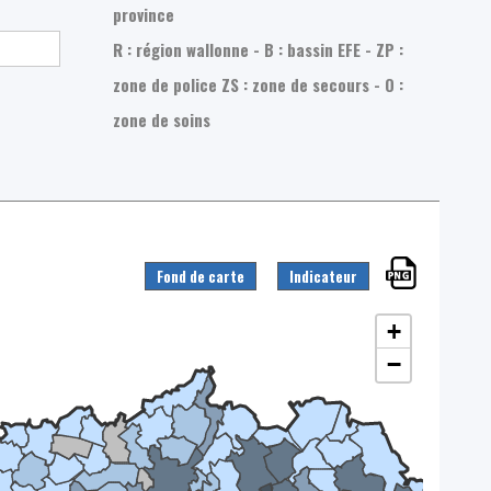
province
R : région wallonne - B : bassin EFE - ZP :
zone de police
ZS : zone de secours - O :
zone de soins
Fond de carte
Indicateur
+
−