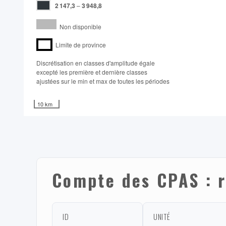
2 147,3
–
3 948,8
Non disponible
Limite de province
Discrétisation en classes d'amplitude égale​
excepté les première et dernière classes
ajustées sur le min et max de toutes les périodes
10 km
Compte des CPAS : r
ID
UNITÉ