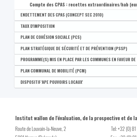
Compte des CPAS : recettes extraordinaires/hab (eu
ENDETTEMENT DES CPAS (CONCEPT SEC 2010)
Disponible par :
TAUX D'IMPOSITION
Commune
Compte des CPAS : dettes globales
Disponible par :
PLAN DE COHÉSION SOCIALE (PCS)
Commune - Arrondissement - Province - Bassin EFE - Zone 
Compte des CPAS : dettes à long terme
Taux implicite de taxation communale et d'agglomér
Disponible par :
PLAN STRATÉGIQUE DE SÉCURITÉ ET DE PRÉVENTION (PSSP)
Commune
Compte des CPAS : dettes à court terme
Taux d'imposition total implicite
Présence d'un Plan de cohésion sociale
Disponible par :
PROGRAMME(S) MIS EN PLACE PAR LES COMMUNES EN FAVEUR DE
Commune
Liste des priorités du PSSP
Disponible par :
PLAN COMMUNAL DE MOBILITÉ (PCM)
Commune
Nombre de programme(s) mis en place par les commune
Disponible par :
DISPOSITIF 'APE POUVOIRS LOCAUX'
Commune
Subvention POLLEC
Présence d'un Plan communal de mobilité (PCM)
Disponible par :
Commune - Arrondissement - Province - Bassin EFE - Zone 
PAEDC rédigé
Nombre de projets soutenus par le dispositif 'APE Pou
Subvention BiodiverCité
Nombre d'employeurs bénéficiaires du dispositif 'APE 
Institut wallon de l'évaluation, de la prospective et de l
Contrat de rivière
Nombre de Points octroyés par le dispositif 'APE Pouv
Route de Louvain-la-Neuve, 2
Tel: +32 (0) 8
Conseiller en environnement