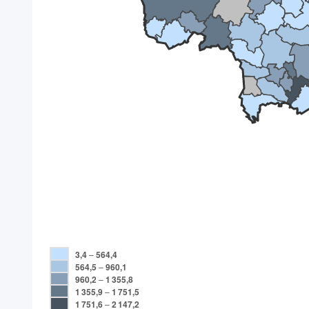
3,4
–
564,4
564,5
–
960,1
960,2
–
1 355,8
1 355,9
–
1 751,5
1 751,6
–
2 147,2