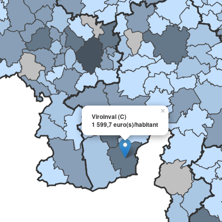
×
Viroinval (C)
1 599,7 euro(s)/habitant