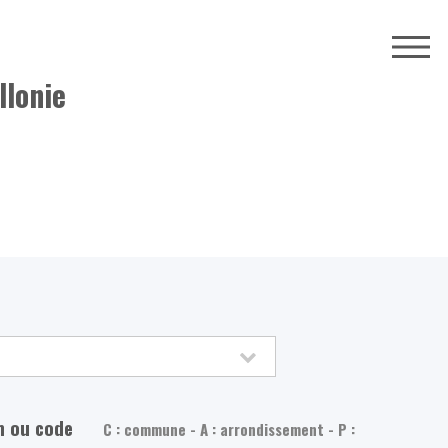
llonie
m ou code
C : commune - A : arrondissement - P :