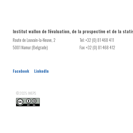
Nombre de projets soutenus par le dispositif 'APE Pouvoirs lo
Nombre d'employeurs bénéficiaires du dispositif 'APE Pouvoirs 
Nombre de Points octroyés par le dispositif 'APE Pouvoirs loca
Institut wallon de l'évaluation, de la prospective et de la stati
Route de Louvain-la-Neuve, 2
Tel: +32 (0) 81 468 411
5001 Namur (Belgrade)
Fax: +32 (0) 81 468 412
Facebook
LinkedIn
© 2025: IWEPS