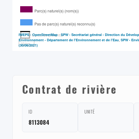
Parc(s) naturel(s) (nom(s))
Pas de parc(s) naturel(s) reconnu(s)
-
IWEPS -
Limite de province
OpenStreetMap
SPW - Secrétariat général - Direction du Dével
,
Environnement - Département de l'Environnement et de l'Eau
SPW - Envir
10 km
(30/06/2021)
Contrat de rivière
ID
UNITÉ
8113084