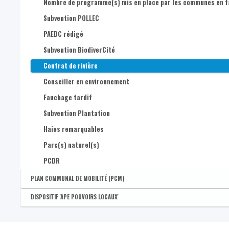
Nombre de programme(s) mis en place par les communes en fa
Subvention POLLEC
PAEDC rédigé
Subvention BiodiverCité
Contrat de rivière
Conseiller en environnement
Fauchage tardif
Subvention Plantation
Haies remarquables
Parc(s) naturel(s)
PCDR
PLAN COMMUNAL DE MOBILITÉ (PCM)
Disponible par :
Commune
DISPOSITIF 'APE POUVOIRS LOCAUX'
Présence d'un Plan communal de mobilité (PCM)
Disponible par :
Commune - Arrondissement - Province - Bassin EFE - Zone de pol