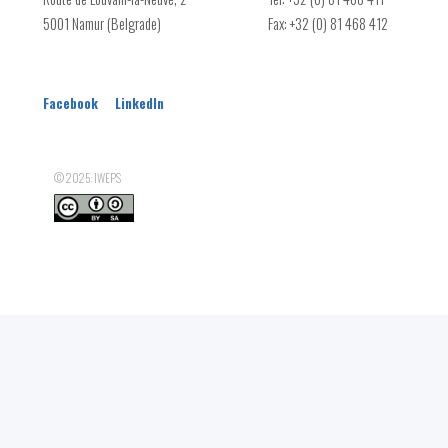
Subvention Plantation
5001 Namur (Belgrade)
Fax: +32 (0) 81 468 412
Haies remarquables
Parc(s) naturel(s)
PCDR
Facebook
LinkedIn
© 2025: IWEPS