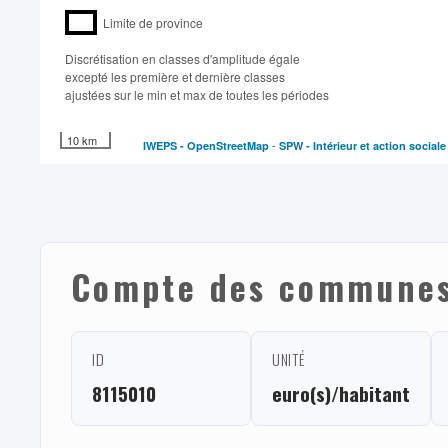
Limite de province
Discrétisation en classes d'amplitude égale​
excepté les première et dernière classes
ajustées sur le min et max de toutes les périodes
10 km
-
IWEPS -
OpenStreetMap
SPW - Intérieur et action social
Compte des communes 
ID
UNITÉ
8115010
euro(s)/habitant