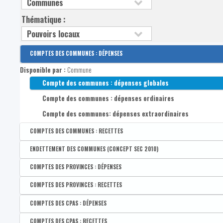
Thématique :
COMPTES DES COMMUNES : DÉPENSES
Disponible par :
Commune
Compte des communes : dépenses globales
Compte des communes : dépenses ordinaires
Compte des communes: dépenses extraordinaires
COMPTES DES COMMUNES : RECETTES
Disponible par :
Commune
ENDETTEMENT DES COMMUNES (CONCEPT SEC 2010)
Compte des communes : recettes globales
Disponible par :
Commune
COMPTES DES PROVINCES : DÉPENSES
Compte des communes : recettes ordinaires
Compte des communes : dettes globales
Disponible par :
Province
COMPTES DES PROVINCES : RECETTES
Compte des communes : recettes extraordinaires
Compte des communes : dettes à long terme
Compte des provinces : dépenses globales
Disponible par :
Province
COMPTES DES CPAS : DÉPENSES
Compte des communes : dettes à court terme
Compte des provinces dépenses ordinaires
Compte des provinces : recettes globales
Disponible par :
Commune
COMPTES DES CPAS : RECETTES