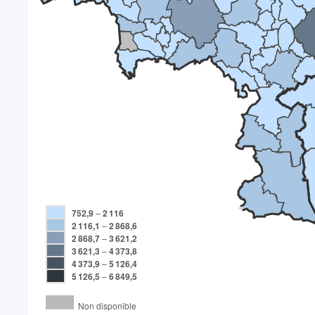
752,9
–
2 116
2 116,1
–
2 868,6
2 868,7
–
3 621,2
3 621,3
–
4 373,8
4 373,9
–
5 126,4
5 126,5
–
6 849,5
Non disponible