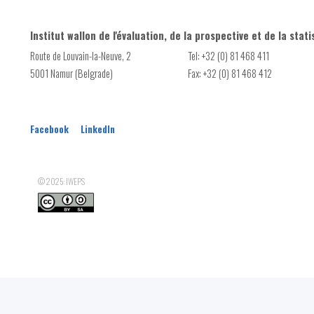
Nombre de Points octroyés par le dispositif 'APE Pouvoirs loca
Conseiller en environnement
Institut wallon de l'évaluation, de la prospective et de la stati
Fauchage tardif
Route de Louvain-la-Neuve, 2
Tel: +32 (0) 81 468 411
Subvention Plantation
5001 Namur (Belgrade)
Fax: +32 (0) 81 468 412
Haies remarquables
Parc(s) naturel(s)
PCDR
Facebook
LinkedIn
© 2025: IWEPS