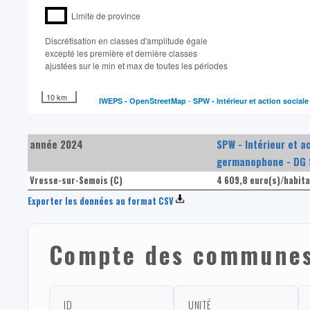
Limite de province
Discrétisation en classes d'amplitude égale​
excepté les première et dernière classes
ajustées sur le min et max de toutes les périodes
10 km
-
IWEPS -
OpenStreetMap
SPW - Intérieur et action social
année 2024
SPW - Intérieur et a
germanophone - DG 
Vresse-sur-Semois (C)
4 609,8 euro(s)/habit
Exporter les données au format CSV
Compte des communes 
ID
UNITÉ