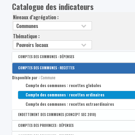
Catalogue des indicateurs
Niveaux d’agrégation :
Thématique :
COMPTES DES COMMUNES : DÉPENSES
Disponible par :
Commune
COMPTES DES COMMUNES : RECETTES
Compte des communes : dépenses globales
Disponible par :
Commune
Compte des communes : dépenses ordinaires
Compte des communes : recettes globales
Compte des communes: dépenses extraordinaires
Compte des communes : recettes ordinaires
Compte des communes : recettes extraordinaires
ENDETTEMENT DES COMMUNES (CONCEPT SEC 2010)
Disponible par :
Commune
COMPTES DES PROVINCES : DÉPENSES
Compte des communes : dettes globales