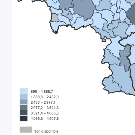
898
–
1 888,7
1 888,8
–
2 432,9
2 433
–
2 977,1
2 977,2
–
3 521,3
3 521,4
–
4 065,5
4 065,6
–
4 907,8
Non disponible