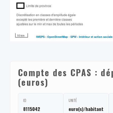
Limite de province
Discrétisation en classes d'amplitude égale​
excepté les première et dernière classes
ajustées sur le min et max de toutes les périodes
10 km
-
IWEPS -
OpenStreetMap
SPW - Intérieur et action social
Compte des CPAS : dé
(euros)
ID
UNITÉ
8115042
euro(s)/habitant