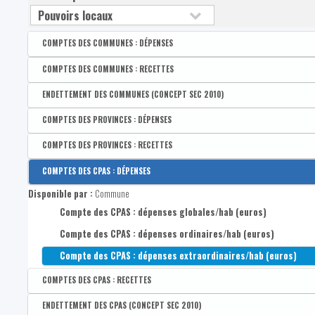
COMPTES DES COMMUNES : DÉPENSES
Disponible par :
Commune
COMPTES DES COMMUNES : RECETTES
Compte des communes : dépenses globales
Disponible par :
Commune
ENDETTEMENT DES COMMUNES (CONCEPT SEC 2010)
Compte des communes : dépenses ordinaires
Compte des communes : recettes globales
Disponible par :
Commune
COMPTES DES PROVINCES : DÉPENSES
Compte des communes: dépenses extraordinaires
Compte des communes : recettes ordinaires
Compte des communes : dettes globales
Disponible par :
Province
COMPTES DES PROVINCES : RECETTES
Compte des communes : recettes extraordinaires
Compte des communes : dettes à long terme
Compte des provinces : dépenses globales
Disponible par :
Province
COMPTES DES CPAS : DÉPENSES
Compte des communes : dettes à court terme
Compte des provinces dépenses ordinaires
Compte des provinces : recettes globales
Disponible par :
Commune
Compte des provinces : dépenses extraordinaires
Compte des provinces recettes ordinaires
Compte des CPAS : dépenses globales/hab (euros)
Compte des provinces : recettes extraordinaires
Compte des CPAS : dépenses ordinaires/hab (euros)
Compte des CPAS : dépenses extraordinaires/hab (euros)
COMPTES DES CPAS : RECETTES
Disponible par :
Commune
ENDETTEMENT DES CPAS (CONCEPT SEC 2010)