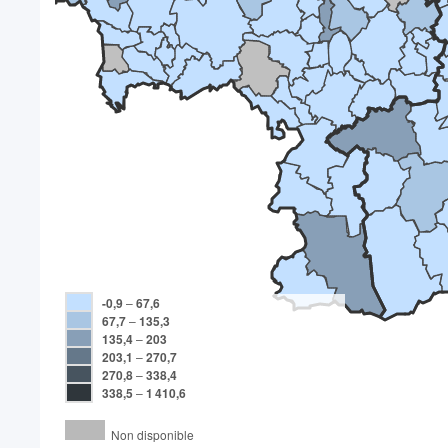
-0,9
–
67,6
67,7
–
135,3
135,4
–
203
203,1
–
270,7
270,8
–
338,4
338,5
–
1 410,6
Non disponible