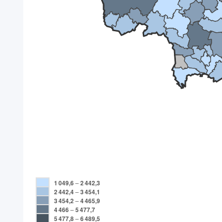
1 049,6
–
2 442,3
2 442,4
–
3 454,1
3 454,2
–
4 465,9
4 466
–
5 477,7
5 477,8
–
6 489,5