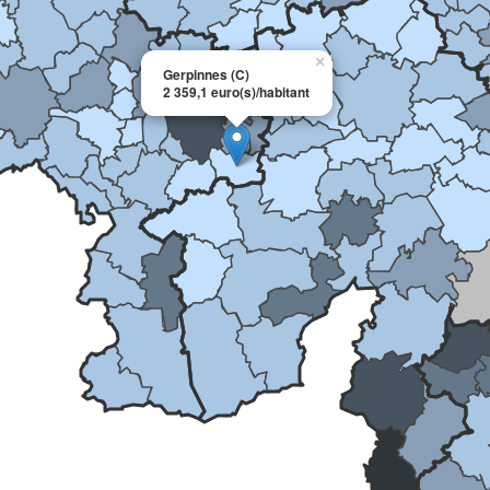
×
Gerpinnes (C)
2 359,1 euro(s)/habitant