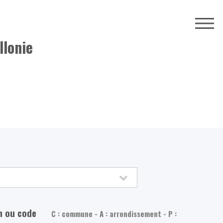
llonie
m ou code
C : commune - A : arrondissement - P :