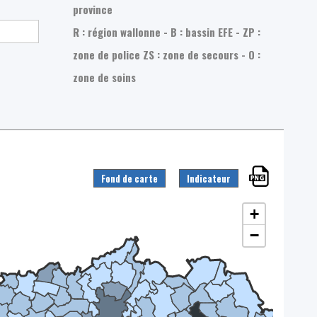
province
R : région wallonne - B : bassin EFE - ZP :
zone de police
ZS : zone de secours - O :
zone de soins
Fond de carte
Indicateur
+
−