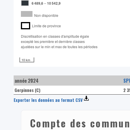
6 489,6
–
10 542,9
Non disponible
Limite de province
Discrétisation en classes d'amplitude égale​
excepté les première et dernière classes
ajustées sur le min et max de toutes les périodes
10 km
année 2024
SPW
Gerpinnes (C)
2 3
Exporter les données au format CSV
Compte des commune