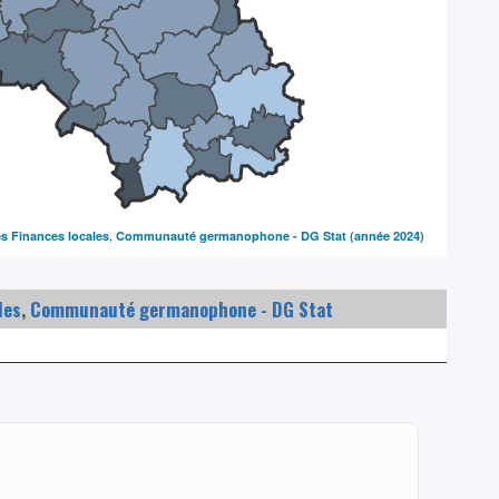
,
es Finances locales
Communauté germanophone - DG Stat
(année 2024)
les
,
Communauté germanophone - DG Stat