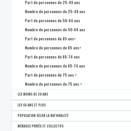
Nombre de femmes de 35 à 39 ans
Part de personnes de 25-49 ans
Nombre de femmes de 40 à 44 ans
Nombre de personnes de 25-49 ans
Nombre de femmes de 45 à 49 ans
Part de personnes de 50-64 ans
Nombre de femmes de 50 à 54 ans
Nombre de personnes de 50-64 ans
Nombre de femmes de 55 à 59 ans
Part de personnes de 65 ans+
Nombre de femmes de 60 à 64 ans
Nombre de personnes de 65 ans+
Nombre de femmes de 65 à 69 ans
Part de personnes de 65-74 ans
Nombre de femmes de 70 à 74 ans
Nombre de personnes de 65-74 ans
Nombre de femmes de 75 ans et plus
Part de personnes de 75 ans +
Nombre d'hommes de 0 à 4 ans
Nombre de personnes de 75 ans +
Nombre d'hommes de 5 à 9 ans
LES MOINS DE 20 ANS
Nombre d'hommes de 10 à 14 ans
Disponible par :
Commune - Arrondissement - Province - Bassin EFE - Zone de pol
LES 65 ANS ET PLUS
Nombre d'hommes de 15 à 19 ans
Part des moins de 20 ans
Disponible par :
Commune - Arrondissement - Province - Bassin EFE - Zone de pol
POPULATION SELON LA NATIONALITÉ
Nombre d'hommes de 20 à 24 ans
Part de 65 ans et plus
Disponible par :
Commune - Arrondissement - Province - Bassin EFE - Zone de pol
MÉNAGES PRIVÉS ET COLLECTIFS
Nombre d'hommes de 25 à 29 ans