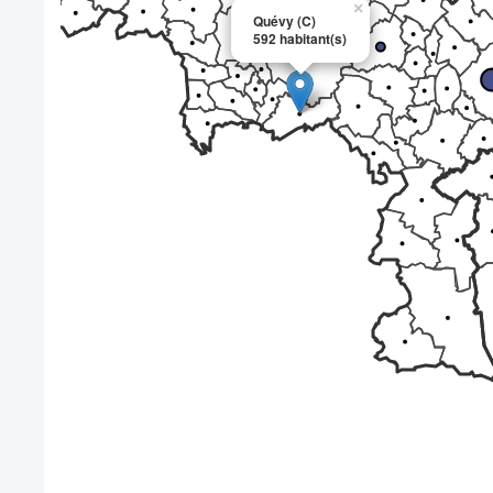
×
Quévy (C)
592 habitant(s)