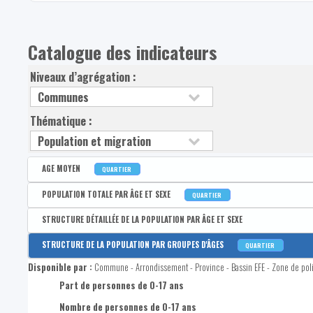
Catalogue des indicateurs
Niveaux d’agrégation :
Thématique :
AGE MOYEN
QUARTIER
Disponible par :
Commune - Arrondissement - Province - Bassin EFE - Zone de poli
POPULATION TOTALE PAR ÂGE ET SEXE
QUARTIER
Age moyen de la population
Disponible par :
Commune - Arrondissement - Province - Bassin EFE - Zone de poli
STRUCTURE DÉTAILLÉE DE LA POPULATION PAR ÂGE ET SEXE
Population totale
Disponible par :
Commune
STRUCTURE DE LA POPULATION PAR GROUPES D'ÂGES
QUARTIER
Nombre d'hommes dans la population totale
Nombre de femmes de 0 à 2 ans
Disponible par :
Commune - Arrondissement - Province - Bassin EFE - Zone de poli
Nombre de femmes dans la population totale
Nombre de femmes de 3 à 5 ans
Part de personnes de 0-17 ans
Part d'hommes dans la population totale
Nombre de femmes de 6 à 11 ans
Nombre de personnes de 0-17 ans