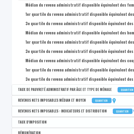
Médian du revenu administratif disponible équivalent des femm
1er quartile du revenu administratif disponible équivalent des
3e quartile du revenu administratif disponible équivalent des
Médian du revenu administratif disponible équivalent des homm
1er quartile du revenu administratif disponible équivalent des
3e quartile du revenu administratif disponible équivalent des
Médian du revenu administratif disponible équivalent des coupl
1er quartile du revenu administratif disponible équivalent des
3e quartile du revenu administratif disponible équivalent des 
TAUX DE PAUVRETÉ ADMINISTRATIF PAR ÂGE ET TYPE DE MÉNAGE
QUARTIER
Disponible par :
Commune - Arrondissement - Province - Quartier
REVENUS NETS IMPOSABLES MÉDIAN ET MOYEN
QUARTIER
Taux de pauvreté administratif de la population
Disponible par :
Commune - Arrondissement - Province - Quartier
REVENUS NETS IMPOSABLES : INDICATEURS ET DISTRIBUTION
QUARTIER
Taux de pauvreté administratif des 0-17 ans
Revenu médian par déclaration
Disponible par :
Commune - Arrondissement - Province - Quartier
TAUX D'IMPOSITION
Taux de pauvreté administratif des 18-24 ans
Revenu moyen par déclaration
Coefficient interquartile des revenus nets imposables par dé
Disponible par :
Commune - Arrondissement - Province - Bassin EFE - Zone de pol
RÉMUNÉRATION