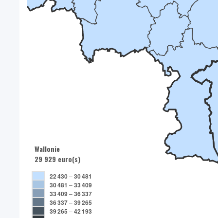
Wallonie
29 929 euro(s)
22 430
–
30 481
30 481
–
33 409
33 409
–
36 337
36 337
–
39 265
39 265
–
42 193