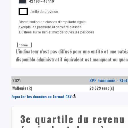
42 193
–
45 119
Limite de province
Discrétisation en classes d'amplitude égale​
excepté les première et dernière classes
ajustées sur le min et max de toutes les périodes
10 km
L'indicateur n'est pas diffusé pour une entité et une cat
disponible administratif équivalent est manquant ou quand
2021
SPF économie - Stat
Wallonie (R)
29 929 euro(s)
Exporter les données au format CSV
3e quartile du revenu