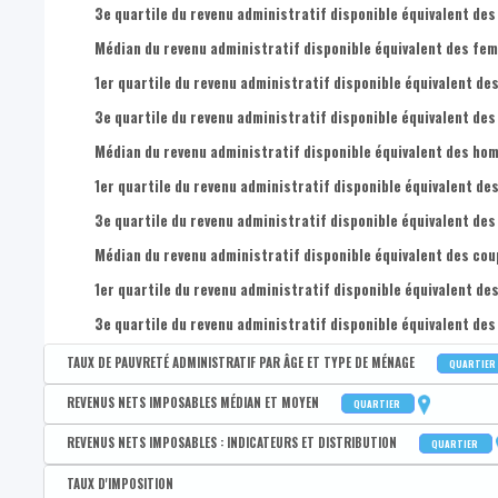
3e quartile du revenu administratif disponible équivalent des
Médian du revenu administratif disponible équivalent des femm
1er quartile du revenu administratif disponible équivalent des
3e quartile du revenu administratif disponible équivalent des
Médian du revenu administratif disponible équivalent des homm
1er quartile du revenu administratif disponible équivalent des
3e quartile du revenu administratif disponible équivalent des
Médian du revenu administratif disponible équivalent des coupl
1er quartile du revenu administratif disponible équivalent des
3e quartile du revenu administratif disponible équivalent des 
TAUX DE PAUVRETÉ ADMINISTRATIF PAR ÂGE ET TYPE DE MÉNAGE
QUARTIER
Disponible par :
Commune - Arrondissement - Province - Quartier
REVENUS NETS IMPOSABLES MÉDIAN ET MOYEN
QUARTIER
Taux de pauvreté administratif de la population
Disponible par :
Commune - Arrondissement - Province - Quartier
REVENUS NETS IMPOSABLES : INDICATEURS ET DISTRIBUTION
QUARTIER
Taux de pauvreté administratif des 0-17 ans
Revenu médian par déclaration
Disponible par :
Commune - Arrondissement - Province - Quartier
TAUX D'IMPOSITION