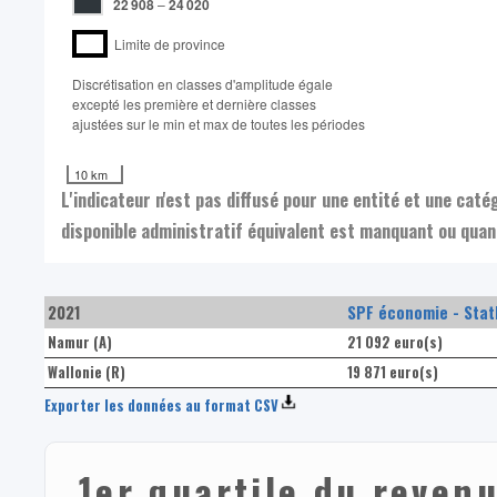
22 908
–
24 020
Limite de province
Discrétisation en classes d'amplitude égale​
excepté les première et dernière classes
ajustées sur le min et max de toutes les périodes
10 km
L'indicateur n'est pas diffusé pour une entité et une cat
disponible administratif équivalent est manquant ou quand
2021
SPF économie - Stat
Namur (A)
21 092 euro(s)
Wallonie (R)
19 871 euro(s)
Exporter les données au format CSV
1er quartile du revenu