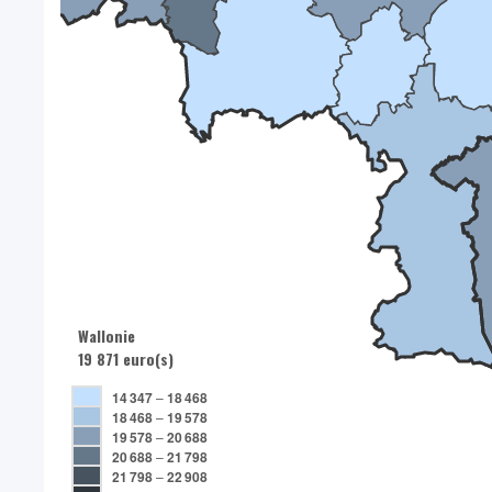
Wallonie
19 871 euro(s)
14 347
–
18 468
18 468
–
19 578
19 578
–
20 688
20 688
–
21 798
21 798
–
22 908