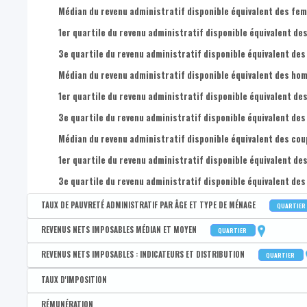
Médian du revenu administratif disponible équivalent des femm
1er quartile du revenu administratif disponible équivalent des
3e quartile du revenu administratif disponible équivalent des
Médian du revenu administratif disponible équivalent des homm
1er quartile du revenu administratif disponible équivalent des
3e quartile du revenu administratif disponible équivalent des
Médian du revenu administratif disponible équivalent des coupl
1er quartile du revenu administratif disponible équivalent des
3e quartile du revenu administratif disponible équivalent des 
TAUX DE PAUVRETÉ ADMINISTRATIF PAR ÂGE ET TYPE DE MÉNAGE
QUARTIER
Disponible par :
Commune - Arrondissement - Province - Quartier
REVENUS NETS IMPOSABLES MÉDIAN ET MOYEN
QUARTIER
Taux de pauvreté administratif de la population
Disponible par :
Commune - Arrondissement - Province - Quartier
REVENUS NETS IMPOSABLES : INDICATEURS ET DISTRIBUTION
QUARTIER
Taux de pauvreté administratif des 0-17 ans
Revenu médian par déclaration
Disponible par :
Commune - Arrondissement - Province - Quartier
TAUX D'IMPOSITION
Taux de pauvreté administratif des 18-24 ans
Revenu moyen par déclaration
Coefficient interquartile des revenus nets imposables par dé
Disponible par :
Commune - Arrondissement - Province - Bassin EFE - Zone de pol
RÉMUNÉRATION