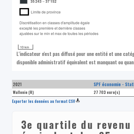
35 243
–
37 152
Limite de province
Discrétisation en classes d'amplitude égale​
excepté les première et dernière classes
ajustées sur le min et max de toutes les périodes
10 km
L'indicateur n'est pas diffusé pour une entité et une cat
disponible administratif équivalent est manquant ou quand
2021
SPF économie - Stat
Wallonie (R)
27 703 euro(s)
Exporter les données au format CSV
3e quartile du revenu