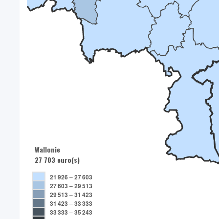
Wallonie
27 703 euro(s)
21 926
–
27 603
27 603
–
29 513
29 513
–
31 423
31 423
–
33 333
33 333
–
35 243