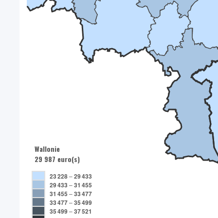
Wallonie
29 987 euro(s)
23 228
–
29 433
29 433
–
31 455
31 455
–
33 477
33 477
–
35 499
35 499
–
37 521