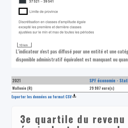
37 521
–
39 541
Limite de province
Discrétisation en classes d'amplitude égale​
excepté les première et dernière classes
ajustées sur le min et max de toutes les périodes
10 km
L'indicateur n'est pas diffusé pour une entité et une cat
disponible administratif équivalent est manquant ou quand
2021
SPF économie - Stat
Wallonie (R)
29 987 euro(s)
Exporter les données au format CSV
3e quartile du revenu