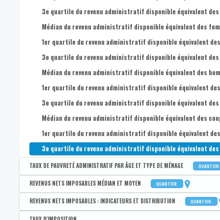
3e quartile du revenu administratif disponible équivalent des
Médian du revenu administratif disponible équivalent des femm
1er quartile du revenu administratif disponible équivalent des
3e quartile du revenu administratif disponible équivalent des
Médian du revenu administratif disponible équivalent des homm
1er quartile du revenu administratif disponible équivalent des
3e quartile du revenu administratif disponible équivalent des
Médian du revenu administratif disponible équivalent des coupl
1er quartile du revenu administratif disponible équivalent des
3e quartile du revenu administratif disponible équivalent des 
TAUX DE PAUVRETÉ ADMINISTRATIF PAR ÂGE ET TYPE DE MÉNAGE
QUARTIER
Disponible par :
Commune - Arrondissement - Province - Quartier
REVENUS NETS IMPOSABLES MÉDIAN ET MOYEN
QUARTIER
Taux de pauvreté administratif de la population
Disponible par :
Commune - Arrondissement - Province - Quartier
REVENUS NETS IMPOSABLES : INDICATEURS ET DISTRIBUTION
QUARTIER
Taux de pauvreté administratif des 0-17 ans
Revenu médian par déclaration
Disponible par :
Commune - Arrondissement - Province - Quartier
TAUX D'IMPOSITION