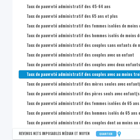
3e quartile du revenu administratif disponible équivalent des
Taux de pauvreté administratif des 45-64 ans
Médian du revenu administratif disponible équivalent des 18-
Taux de pauvreté administratif des 65 ans et plus
1er quartile du revenu administratif disponible équivalent de
Taux de pauvreté administratif des femmes isolées de moins 
3e quartile du revenu administratif disponible équivalent des
Taux de pauvreté administratif des hommes isolés de moins d
Médian du revenu administratif disponible équivalent des 25
Taux de pauvreté administratif des couples sans enfants de m
1er quartile du revenu administratif disponible équivalent de
Taux de pauvreté administratif des couples avec un enfant
3e quartile du revenu administratif disponible équivalent de
Taux de pauvreté administratif des couples avec deux enfant
Médian du revenu administratif disponible équivalent des 45-
Taux de pauvreté administratif des couples avec au moins tro
1er quartile du revenu administratif disponible équivalent de
Taux de pauvreté administratif des mères seules avec enfant
3e quartile du revenu administratif disponible équivalent des
Taux de pauvreté administratif des pères seuls avec enfant(s
Médian du revenu administratif disponible équivalent des 65 a
Taux de pauvreté administratif des femmes isolées de 65 ans 
1er quartile du revenu administratif disponible équivalent des
Taux de pauvreté administratif des hommes isolés de 65 ans e
3e quartile du revenu administratif disponible équivalent des 
Taux de pauvreté administratif des couples dont au moins un c
Médian du revenu administratif disponible équivalent des fem
REVENUS NETS IMPOSABLES MÉDIAN ET MOYEN
QUARTIER