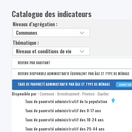
Catalogue des indicateurs
Niveaux d’agrégation :
Thématique :
REVENU PAR HABITANT
Disponible par :
Arrondissement - Province
REVENU DISPONIBLE ADMINISTRATIF ÉQUIVALENT PAR ÂGE ET TYPE DE MÉNAGE
Revenu disponible par habitant
Disponible par :
Commune - Arrondissement - Province - Quartier
TAUX DE PAUVRETÉ ADMINISTRATIF PAR ÂGE ET TYPE DE MÉNAGE
QUARTIER
Revenus primaires par habitant
Médian du revenu administratif disponible équivalent de la po
Disponible par :
Commune - Arrondissement - Province - Quartier
1er quartile du revenu administratif disponible équivalent de 
Taux de pauvreté administratif de la population
3e quartile du revenu administratif disponible équivalent de l
Taux de pauvreté administratif des 0-17 ans
Médian du revenu administratif disponible équivalent des 0-1
Taux de pauvreté administratif des 18-24 ans
1er quartile du revenu administratif disponible équivalent des
Taux de pauvreté administratif des 25-44 ans