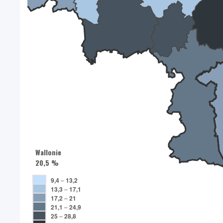
Wallonie
20,5 %
9,4
–
13,2
13,3
–
17,1
17,2
–
21
21,1
–
24,9
25
–
28,8