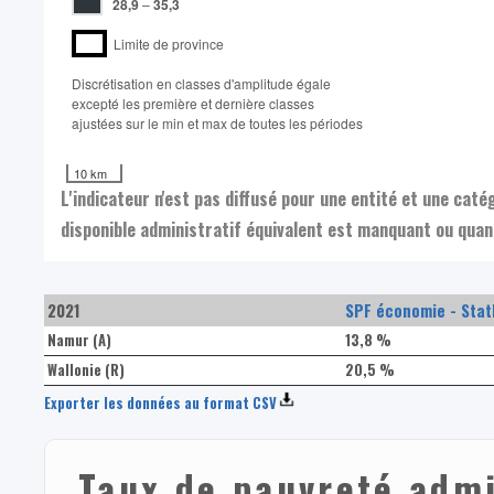
28,9
–
35,3
Limite de province
Discrétisation en classes d'amplitude égale​
excepté les première et dernière classes
ajustées sur le min et max de toutes les périodes
10 km
L'indicateur n'est pas diffusé pour une entité et une cat
disponible administratif équivalent est manquant ou quand
2021
SPF économie - Stat
Namur (A)
13,8 %
Wallonie (R)
20,5 %
Exporter les données au format CSV
Taux de pauvreté admi