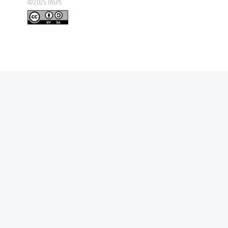
© 2025: IWEPS
Médian du revenu administratif disponible équivalent des coupl
1er quartile du revenu administratif disponible équivalent des
3e quartile du revenu administratif disponible équivalent des 