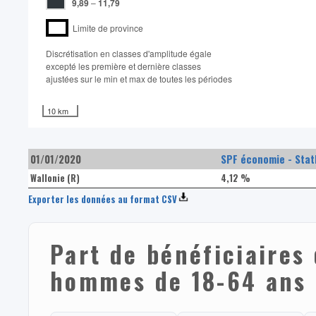
9,89
–
11,79
Limite de province
Discrétisation en classes d'amplitude égale​
excepté les première et dernière classes
ajustées sur le min et max de toutes les périodes
10 km
01/01/2020
SPF économie - Stat
Wallonie (R)
4,12 %
Exporter les données au format CSV
Part de bénéficiaires 
hommes de 18-64 ans (