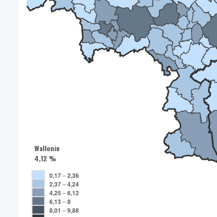
Wallonie
4,12 %
0,17
–
2,36
2,37
–
4,24
4,25
–
6,12
6,13
–
8
8,01
–
9,88