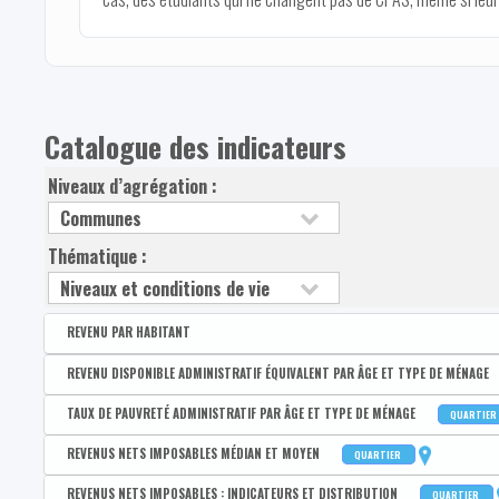
Catalogue des indicateurs
Niveaux d’agrégation :
Thématique :
REVENU PAR HABITANT
Disponible par :
Arrondissement - Province
REVENU DISPONIBLE ADMINISTRATIF ÉQUIVALENT PAR ÂGE ET TYPE DE MÉNAGE
Revenu disponible par habitant
Disponible par :
Commune - Arrondissement - Province - Quartier
TAUX DE PAUVRETÉ ADMINISTRATIF PAR ÂGE ET TYPE DE MÉNAGE
QUARTIER
Revenus primaires par habitant
Médian du revenu administratif disponible équivalent de la po
Disponible par :
Commune - Arrondissement - Province - Quartier
REVENUS NETS IMPOSABLES MÉDIAN ET MOYEN
QUARTIER
1er quartile du revenu administratif disponible équivalent de 
Taux de pauvreté administratif de la population
Disponible par :
Commune - Arrondissement - Province - Quartier
REVENUS NETS IMPOSABLES : INDICATEURS ET DISTRIBUTION
QUARTIER