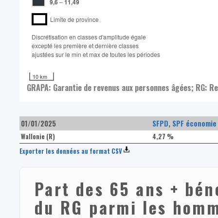
9,6
–
11,49
Limite de province
Discrétisation en classes d'amplitude égale​
excepté les première et dernière classes
ajustées sur le min et max de toutes les périodes
10 km
GRAPA: Garantie de revenus aux personnes âgées; RG: Re
01/01/2025
SFPD
,
SPF économie 
Wallonie (R)
4,27 %
Exporter les données au format CSV
Part des 65 ans + bén
du RG parmi les hom