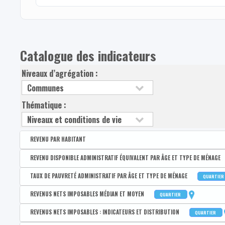
Catalogue des indicateurs
Niveaux d’agrégation :
Thématique :
REVENU PAR HABITANT
Disponible par :
Arrondissement - Province
REVENU DISPONIBLE ADMINISTRATIF ÉQUIVALENT PAR ÂGE ET TYPE DE MÉNAGE
Revenu disponible par habitant
Disponible par :
Commune - Arrondissement - Province - Quartier
TAUX DE PAUVRETÉ ADMINISTRATIF PAR ÂGE ET TYPE DE MÉNAGE
QUARTIER
Revenus primaires par habitant
Médian du revenu administratif disponible équivalent de la po
Disponible par :
Commune - Arrondissement - Province - Quartier
REVENUS NETS IMPOSABLES MÉDIAN ET MOYEN
QUARTIER
1er quartile du revenu administratif disponible équivalent de 
Taux de pauvreté administratif de la population
Disponible par :
Commune - Arrondissement - Province - Quartier
REVENUS NETS IMPOSABLES : INDICATEURS ET DISTRIBUTION
QUARTIER
3e quartile du revenu administratif disponible équivalent de l
Taux de pauvreté administratif des 0-17 ans