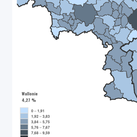
Wallonie
4,27 %
0
–
1,91
1,92
–
3,83
3,84
–
5,75
5,76
–
7,67
7,68
–
9,59