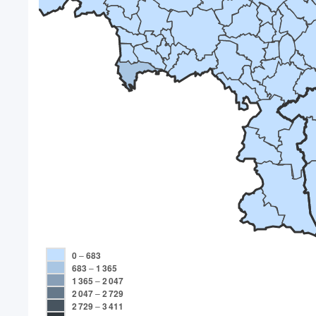
0
–
683
683
–
1 365
1 365
–
2 047
2 047
–
2 729
2 729
–
3 411