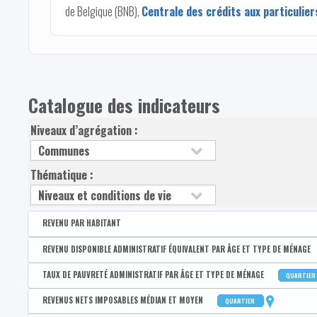
de Belgique (BNB),
Centrale des crédits aux particulier
Catalogue des indicateurs
Niveaux d’agrégation :
Thématique :
REVENU PAR HABITANT
Disponible par :
Arrondissement - Province
REVENU DISPONIBLE ADMINISTRATIF ÉQUIVALENT PAR ÂGE ET TYPE DE MÉNAGE
Revenu disponible par habitant
Disponible par :
Commune - Arrondissement - Province - Quartier
TAUX DE PAUVRETÉ ADMINISTRATIF PAR ÂGE ET TYPE DE MÉNAGE
QUARTIER
Revenus primaires par habitant
Médian du revenu administratif disponible équivalent de la po
Disponible par :
Commune - Arrondissement - Province - Quartier
REVENUS NETS IMPOSABLES MÉDIAN ET MOYEN
QUARTIER
1er quartile du revenu administratif disponible équivalent de 