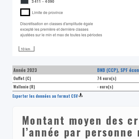
3 411
–
4 090
Limite de province
Discrétisation en classes d'amplitude égale​
excepté les première et dernière classes
ajustées sur le min et max de toutes les périodes
10 km
Année 2023
BNB (CCP)
,
SPF écon
Ouffet (C)
74 euro(s)
Wallonie (R)
- euro(s)
Exporter les données au format CSV
Montant moyen des cr
l’année par personne 