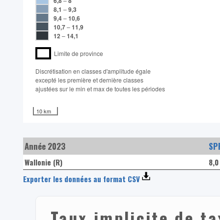
6,8
–
8
8,1
–
9,3
9,4
–
10,6
10,7
–
11,9
12
–
14,1
Limite de province
Discrétisation en classes d'amplitude égale​
excepté les première et dernière classes
ajustées sur le min et max de toutes les périodes
10 km
Année 2023
SPF
Wallonie (R)
8,0
Exporter les données au format CSV
Taux implicite de t