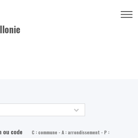
llonie
m ou code
C : commune - A : arrondissement - P :