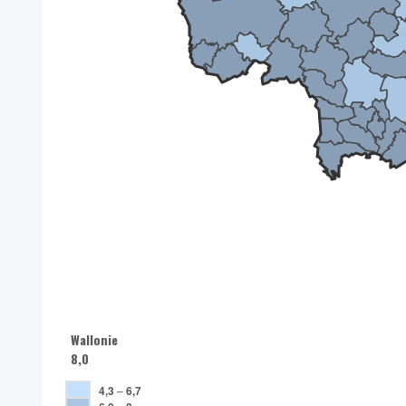
Wallonie
8,0
4,3
–
6,7