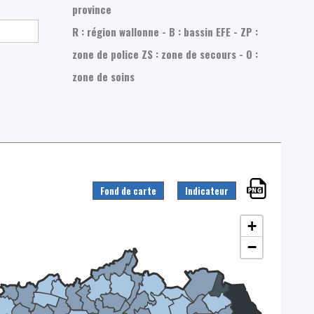
province
R : région wallonne - B : bassin EFE - ZP :
zone de police
ZS : zone de secours - O :
zone de soins
Fond de carte
Indicateur
+
−