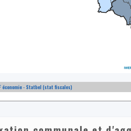
IWE
 économie - Statbel (stat fiscales)
axation communale et d'ag