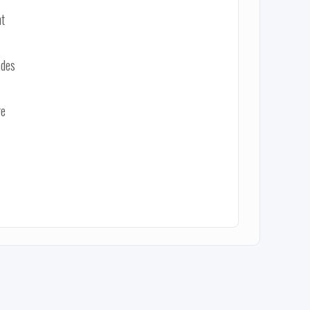
nt
 des
re